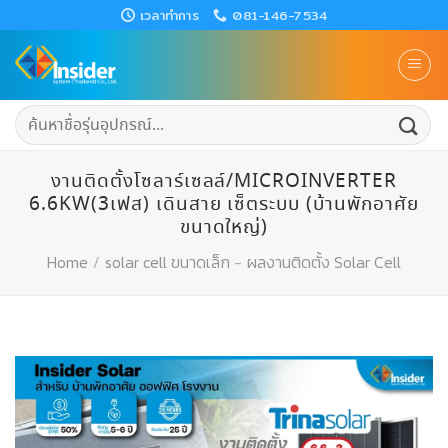
Skip
เวลาทำการ
081-146-7534
to
content
ค้นหา:
งานติดตั้งโซลาร์เซลล์/MICROINVERTER
6.6KW(3เฟส) เดินสาย เซ็ตระบบ (บ้านพักอาศัย
ขนาดใหญ่)
Home
/
solar cell ขนาดเล็ก
-
ผลงานติดตั้ง Solar Cell