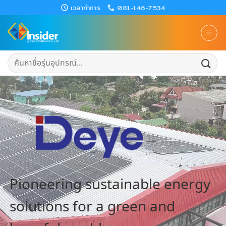
Skip
เวลาทำการ
081-146-7534
to
content
ค้นหา:
Pioneering sustainable energy
solutions for a green and