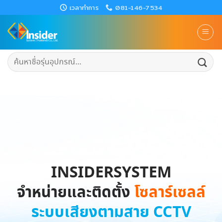
Skip
เวลาทำการ
081-146-7534
to
content
ค้นหา:
INSIDERSYSTEM
จำหน่ายและติดตั้ง
โซลาร์เซลล์
ระบบเสียงตามสาย CCTV