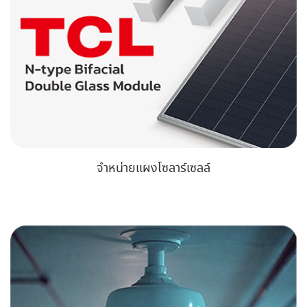
จำหน่ายแผงโซลาร์เซลล์