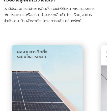
ตัวอย่างลูกค้าที่ไว้วางใจเรา
เรามีประสบการณ์ในการติดตั้งระบบให้กับหลากหลายองค์กร
เช่น โรงแรมและรีสอร์ท, ห้างสรรพสินค้า, โรงเรียน, อาคาร
สำนักงาน, บ้านพักอาศัย, โครงการอสังหาริมทรัพย์
ผลงานการติดตั้ง
ผล
ระบบโซลาร์เซลล์
ระ