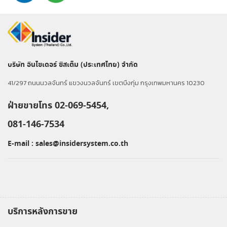
บริษัท อินไซเดอร์ ซิสเต็ม (ประเทศไทย) จำกัด
41/297 ถนนนวลจันทร์ แขวงนวลจันทร์ เขตบึงกุ่ม กรุงเทพมหานคร 10230
ฝ่ายขายโทร 02-069-5454,
081-146-7534
E-mail :
sales@insidersystem.co.th
บริการหลังการขาย