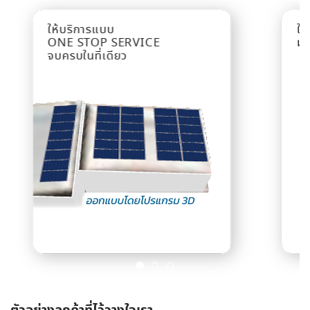
ให้บริการแบบ
ใช
ONE STOP SERVICE
ม
จบครบในที่เดียว