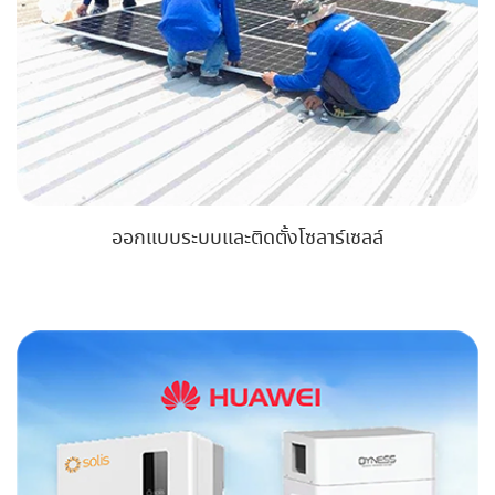
ออกแบบระบบและติดตั้งโซลาร์เซลล์