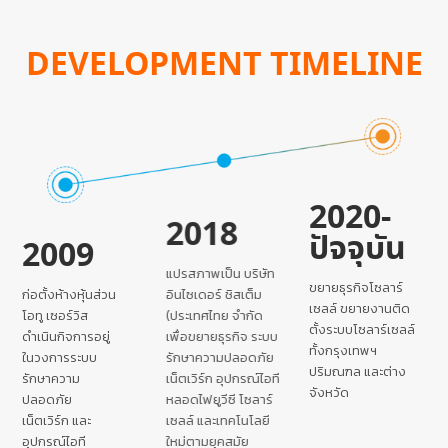
DEVELOPMENT TIMELINE
2020-
2018
ปัจจุบัน
2009
แปรสภาพเป็น บริษัท
ขยายธุรกิจโซลาร์
ก่อตั้งห้างหุ้นส่วน
อินไซเดอร์ ชิสเต็ม
เซลล์ ขยายงานติด
โอทู เซอร์วิส
(ประเทศไทย จำกัด
ตั้งระบบโซลาร์เซลล์
ดำเนินกิจการอยู่
เพื่อขยายธุรกิจ ระบบ
ทั้งกรุงเทพฯ
ในวงการระบบ
รักษาความปลอดภัย
ปริมณฑล และต่าง
รักษาความ
เน็ตเวิร์ก อุปกรณ์ไอที
จังหวัด
ปลอดภัย
หลอดไฟยูวีซี โซลาร์
เน็ตเวิร์ก และ
เซลล์ และเทคโนโลยี
อุปกรณ์ไอที
ใหม่ตามยุคสมัย