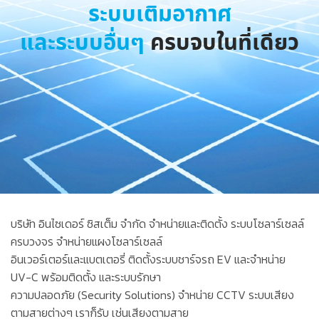
ระบบเติมอากาศ
และระบบอื่นๆ
ครบจบในที่เดียว
บริษัท อินไซเดอร์ ซิสเต็ม จำกัด จำหน่ายและติดตั้ง ระบบโซลาร์เซลล์
ครบวงจร จำหน่ายแผงโซลาร์เซลล์
อินเวอร์เตอร์และแบตเตอรี่ ติดตั้งระบบชาร์จรถ EV และจำหน่าย
UV-C พร้อมติดตั้ง และระบบรักษา
ความปลอดภัย (Security Solutions) จำหน่าย CCTV ระบบเสียง
ตามสายต่างๆ เราก็รับ เช่นเสียงตามสาย