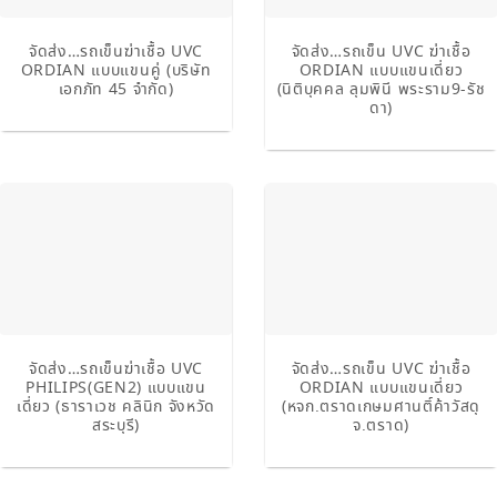
จัดส่ง…รถเข็นฆ่าเชื้อ UVC
จัดส่ง…รถเข็น UVC ฆ่าเชื้อ
ORDIAN แบบแขนคู่ (บริษัท
ORDIAN แบบแขนเดี่ยว
เอกภัท 45 จำกัด)
(นิติบุคคล ลุมพินี พระราม9-รัช
ดา)
จัดส่ง…รถเข็นฆ่าเชื้อ UVC
จัดส่ง…รถเข็น UVC ฆ่าเชื้อ
PHILIPS(GEN2) แบบแขน
ORDIAN แบบแขนเดี่ยว
เดี่ยว (ธาราเวช คลินิก จังหวัด
(หจก.ตราดเกษมศานติ์ค้าวัสดุ
สระบุรี)
จ.ตราด)