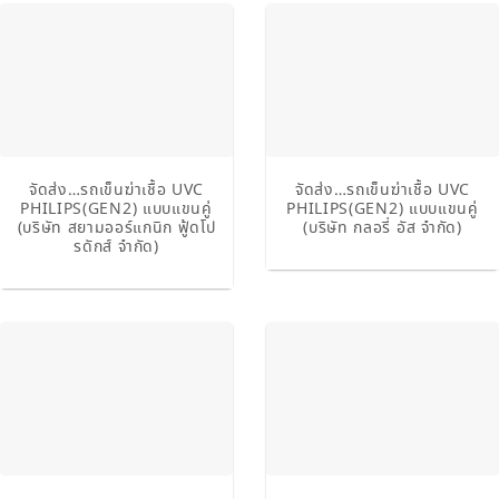
จัดส่ง…รถเข็นฆ่าเชื้อ UVC
จัดส่ง…รถเข็นฆ่าเชื้อ UVC
PHILIPS(GEN2) แบบแขนคู่
PHILIPS(GEN2) แบบแขนคู่
(บริษัท สยามออร์แกนิก ฟู้ดโป
(บริษัท กลอรี่ อัส จำกัด)
รดักส์ จำกัด)