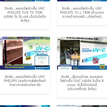
จัดส่ง…หลอดไฟฆ่าเชื้อ UVC
จัดส่ง…หลอดไฟฆ่าเชื้อ UVC
PHILIPS TUV T5 75W
PHILIPS TL-L 18W (ร้านกวง
(บริษัท ไอ.ไอ.เอส เอ็นจิเนียริ่ง
ราดหน้ายอดผัก…เชียงใหม่)
จำกัด)
จัดส่ง…หลอดไฟฆ่าเชื้อ UVC
จัดส่ง…ตู้คอนโทรล คุมหลอด
PHILIPS (องค์การพิพิธภัณฑ์
ไฟฆ่าเชื้อ UVC (บริษัท นิเด็ด ชิ
วิทยาศาสตร์แห่งชาติ)
บาอุระ อีเล็คโทรนิคส์
(ประเทศไทย) จำกัด)