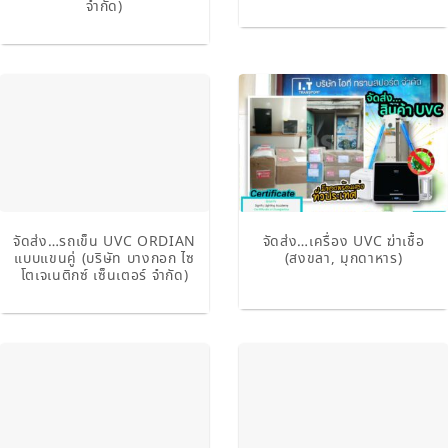
จำกัด)
จัดส่ง…รถเข็น UVC ORDIAN
จัดส่ง…เครื่อง UVC ฆ่าเชื้อ
แบบแขนคู่ (บริษัท บางกอก ไซ
(สงขลา, มุกดาหาร)
โตเจเนติกซ์ เซ็นเตอร์ จำกัด)