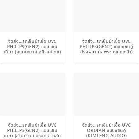
จัดส่ง…รถเข็นฆ่าเชื้อ UVC
จัดส่ง…รถเข็นฆ่าเชื้อ UVC
PHILIPS(GEN2) แบบแขน
PHILIPS(GEN2) แบบแขนคู่
เดี่ยว (คุณศุภมาศ​ อภิรมย์เดช​)
(โรงพยาบาลพระมงกุฏเกล้า)
จัดส่ง…รถเข็นฆ่าเชื้อ UVC
จัดส่ง…รถเข็นฆ่าเชื้อ UVC
PHILIPS(GEN2) แบบแขน
ORDIAN แบบแขนคู่
เดี่ยว (สำนักงาน บริษัท ข่าวสด
(KIMLENG AUDIO)