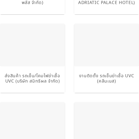
พลัส จำกัด)
ADRIATIC PALACE HOTEL)
ส่งสินค้า รถเข็น/โคมไฟฆ่าเชื้อ
งานติดตั้ง รถเข็นฆ่าเชื้อ UVC
UVC (บริษัท สมิทธิผล จํากัด)
(คลีนเนส)