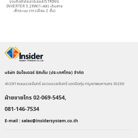
งานติดตั้งโซลาร์เซลล์/STRING
INVERTER 5.2KW(1เฟส) เดินสาย
เซ็ตระบบ (ทาวน์โฮม 2 ชั้น)
บริษัท อินไซเดอร์ ซิสเต็ม (ประเทศไทย) จำกัด
41/297 ถนนนวลจันทร์ แขวงนวลจันทร์ เขตบึงกุ่ม กรุงเทพมหานคร 10230
ฝ่ายขายโทร 02-069-5454,
081-146-7534
E-mail :
sales@insidersystem.co.th