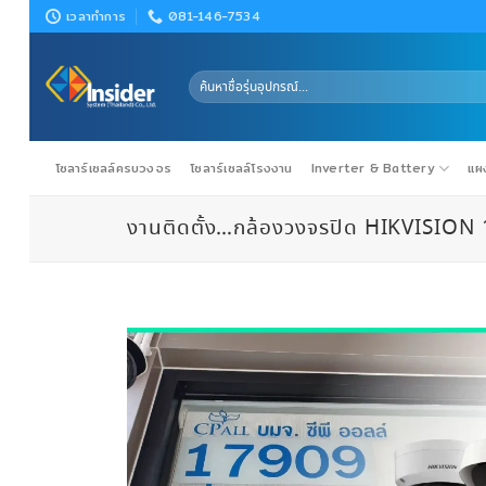
Skip
เวลาทำการ
081-146-7534
to
content
ค้นหา:
โซลาร์เซลล์ครบวงจร
โซลาร์เซลล์โรงงาน
Inverter & Battery
แผง
งานติดตั้ง…กล้องวงจรปิด HIKVISION 12