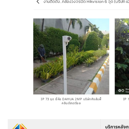
งานติดตั้ง…กล้องวงจรปิด Hikvision 6 จุด (บริษัท เ
ISION 6 จุด (สหะ
ดม)
IP 73 จุด ยี่ห้อ DAHUA 2MP บริษัทคิงส์แพ็
IP 
คอินดัสเตรียล
บริการหลัง