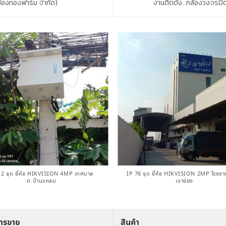
มืองทองฟาร์ม จำกัด)
งานติดตั้ง…กล้องวงจรปิด
12 จุด ยี่ห้อ HIKVISION 4MP เทศบาล
IP​ 76 จุด ยี่ห้อ HIKVISION 2MP โรงง
ต.บ้านแหลม
เขาช่อง
การขาย
สินค้า