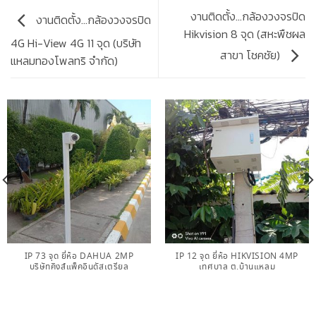
งานติดตั้ง…กล้องวงจรปิด
งานติดตั้ง…กล้องวงจรปิด
Hikvision 8 จุด (สหะพืชผล
4G Hi-View 4G 11 จุด (บริษัท
สาขา โชคชัย)
แหลมทองโพลทริ จำกัด)
IP 73 จุด ยี่ห้อ DAHUA 2MP
IP 12 จุด ยี่ห้อ HIKVISION 4MP
บริษัทคิงส์แพ็คอินดัสเตรียล
เทศบาล ต.บ้านแหลม