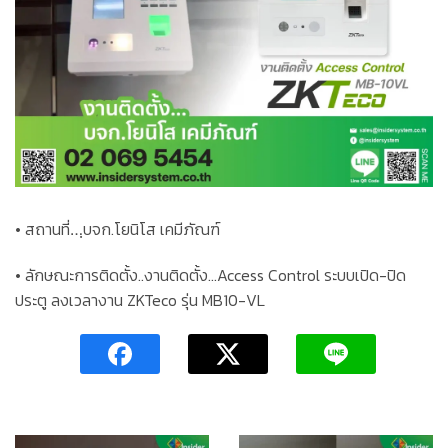
• สถานที่…ฺบจก.โยนิโส​ เคมีภัณฑ์
• ลักษณะการติดตั้ง..งานติดตั้ง…Access Control ระบบเปิด-ปิด
ประตู ลงเวลางาน ZKTeco รุ่น MB10-VL