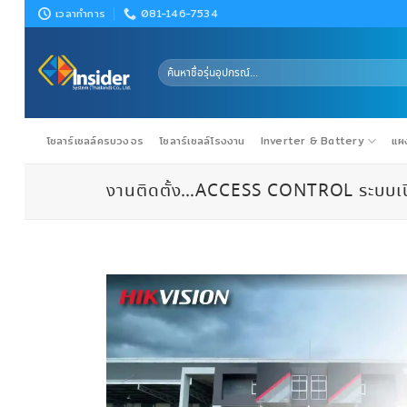
Skip
เวลาทำการ
081-146-7534
to
content
ค้นหา:
โซลาร์เซลล์ครบวงจร
โซลาร์เซลล์โรงงาน
Inverter & Battery
แผง
งานติดตั้ง…ACCESS CONTROL ระบบเปิด-