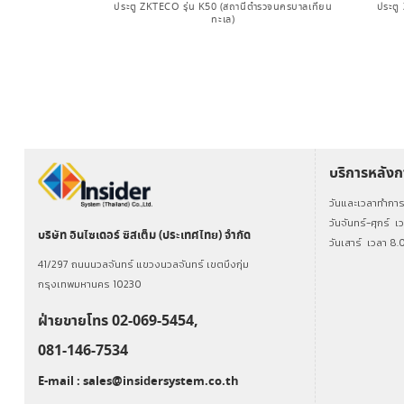
MB10-VL (บริษัท
ประตู ZKTECO รุ่น K50 (สถานีตำรวจนครบาลเทียน
ประตู 
น จำกัด)
ทะเล)
บริการหลัง
วันและเวลาทำกา
วันจันทร์-ศุกร์
เ
บริษัท อินไซเดอร์ ซิสเต็ม (ประเทศไทย) จำกัด
วันเสาร์
เวลา 8.
41/297 ถนนนวลจันทร์ แขวงนวลจันทร์ เขตบึงกุ่ม
กรุงเทพมหานคร 10230
ฝ่ายขายโทร 02-069-5454,
081-146-7534
E-mail :
sales@insidersystem.co.th