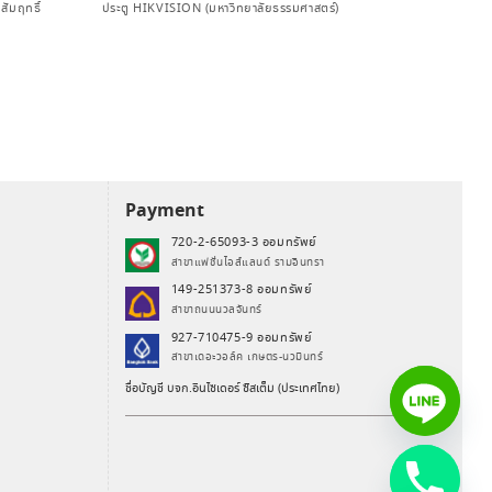
สัมฤทธิ์
ประตู HIKVISION (มหาวิทยาลัยธรรมศาสตร์)
Payment
720-2-65093-3 ออมทรัพย์
สาขาแฟชั่นไอส์แลนด์ รามอินทรา
149-251373-8 ออมทรัพย์
สาขาถนนนวลจันทร์
927-710475-9 ออมทรัพย์
สาขาเดอะวอล์ค เกษตร-นวมินทร์
ชื่อบัญชี บจก.อินไซเดอร์ ซิสเต็ม (ประเทศไทย)
chaty