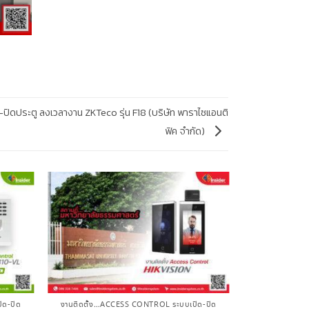
ปิดประตู ลงเวลางาน ZKTeco รุ่น F18 (บริษัท พาราไซแอนติ
ฟิค จำกัด)
ิด-ปิด
งานติดตั้ง…ACCESS CONTROL ระบบเปิด-ปิด