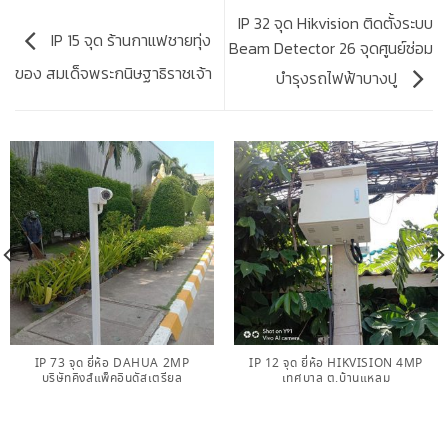
IP 32 จุด Hikvision ติดตั้งระบบ
IP 15 จุด ร้านกาแฟชายทุ่ง
Beam Detector 26 จุดศูนย์ซ่อม
ของ สมเด็จพระกนิษฐาธิราชเจ้า
บำรุงรถไฟฟ้าบางปู
IP 73 จุด ยี่ห้อ DAHUA 2MP
IP 12 จุด ยี่ห้อ HIKVISION 4MP
บริษัทคิงส์แพ็คอินดัสเตรียล
เทศบาล ต.บ้านแหลม