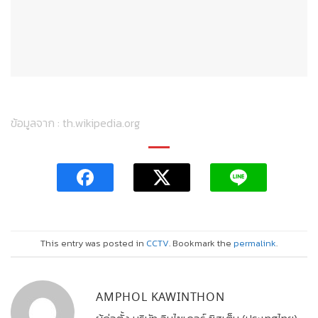
ข้อมูลจาก :
th.wikipedia.org
This entry was posted in
CCTV
. Bookmark the
permalink
.
AMPHOL KAWINTHON