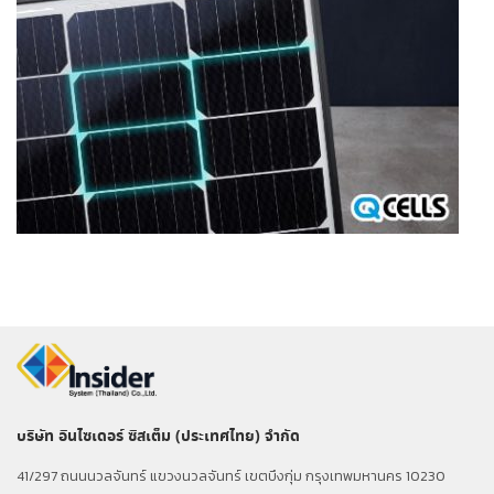
บริษัท อินไซเดอร์ ซิสเต็ม (ประเทศไทย) จำกัด
41/297 ถนนนวลจันทร์ แขวงนวลจันทร์ เขตบึงกุ่ม กรุงเทพมหานคร 10230