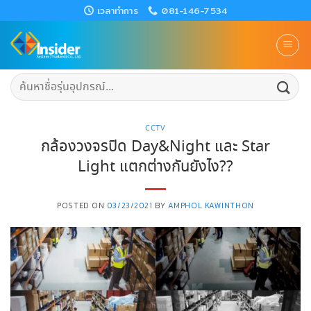
Skip
เวลาทำการ
081-146-7534
to
content
ค้นหา:
CCTV
กล้องวงจรปิด Day&Night และ Star
Light แตกต่างกันยังไง??
POSTED ON
03/23/2021
BY
AMPHOL KAWINTHON