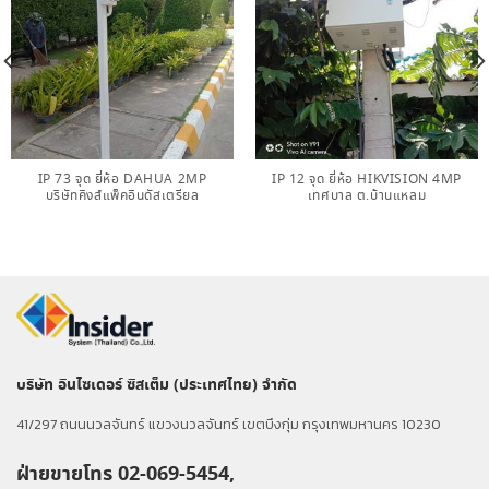
IP 73 จุด ยี่ห้อ DAHUA 2MP
IP 12 จุด ยี่ห้อ HIKVISION 4MP
บริษัทคิงส์แพ็คอินดัสเตรียล
เทศบาล ต.บ้านแหลม
บริษัท อินไซเดอร์ ซิสเต็ม (ประเทศไทย) จำกัด
41/297 ถนนนวลจันทร์ แขวงนวลจันทร์ เขตบึงกุ่ม กรุงเทพมหานคร 10230
ฝ่ายขายโทร 02-069-5454,