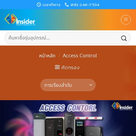
Skip
เวลาทำการ
081-146-7534
to
content
ค้นหา:
หน้าหลัก
/
Access Control
คัดกรอง