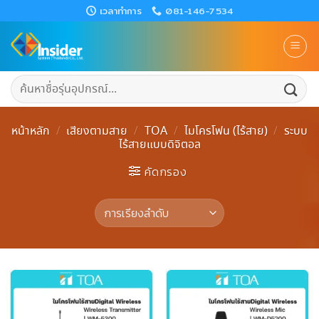
Skip
เวลาทำการ
081-146-7534
to
content
ค้นหา:
หน้าหลัก
/
เสียงตามสาย
/
TOA
/
ไมโครโฟน (ไร้สาย)
/
ระบบ
ไร้สายแบบดิจิตอล
คัดกรอง