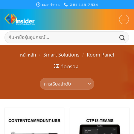
Skip
เวลาทำการ
081-146-7534
to
content
ค้นหา:
หน้าหลัก
/
Smart Solutions
/
Room Panel
คัดกรอง