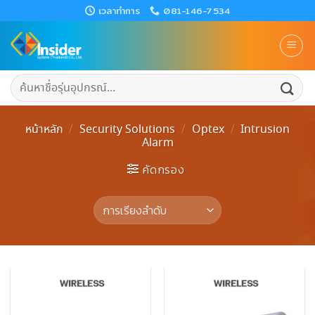
Skip
เวลาทำการ
081-146-7534
to
content
ค้นหา:
หน้าหลัก
/
Security Solutions
/
Optex
/
Intrusion
Alarm
คัดกรอง