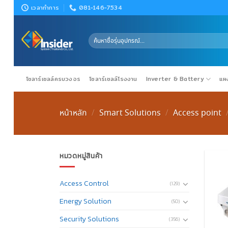
Skip
เวลาทำการ
081-146-7534
to
content
ค้นหา:
โซลาร์เซลล์ครบวงจร
โซลาร์เซลล์โรงงาน
Inverter & Battery
แผง
หน้าหลัก
Smart Solutions
Access​ point
/
/
หมวดหมู่สินค้า
Access Control
(129)
Energy Solution
(50)
Security Solutions
(356)