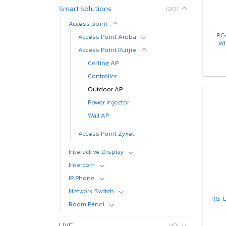
Smart Solutions
(243)
Access​ point
RG
Access Point Aruba
Wi
Access Point Ruijie
Ceiling AP
Controller
Outdoor AP
Power Injector
Wall AP
Access Point Zyxel
Interactive Display
Intercom
IP Phone
Network Switch
RG-E
Room Panel
UVC
(40)