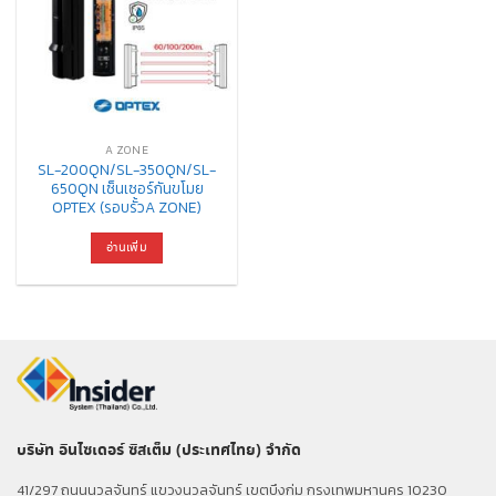
A ZONE
SL-200QN/SL-350QN/SL-
650QN เซ็นเซอร์กันขโมย
OPTEX (รอบรั้วA ZONE)
อ่านเพิ่ม
บริษัท อินไซเดอร์ ซิสเต็ม (ประเทศไทย) จำกัด
41/297 ถนนนวลจันทร์ แขวงนวลจันทร์ เขตบึงกุ่ม กรุงเทพมหานคร 10230