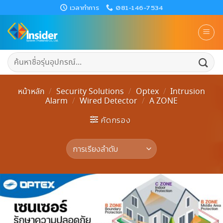
Skip
เวลาทำการ
081-146-7534
to
content
ค้นหา:
หน้าหลัก
/
Security Solutions
/
Optex
/
Intrusion
Alarm
/
Wired Detector
/
A ZONE
คัดกรอง