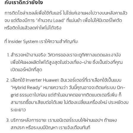
กับเราดีกว่ายังไง
การติดโซล่าเซลล์เพื่อใช้กับแอร์ ไม่ใช่แค่เอาแผงไปวางบนหลังคาแล้ว
จบ แต่ต้องมีการ “คำนวณ Load” ที่แม่นยำ เพื่อไม่ให้มิเตอร์ไฟตัด
หรือติดไปแล้วลดค่าไฟไม่ได้จริง
ที่
Insider System
เราให้ความสำคัญกับ:
สำรวจหน้างานจริง:
วิศวกรของเราจะดูทิศทางแดดและเงาบัง
เพื่อให้แผงผลิตไฟได้สูงสุดในช่วงเที่ยง-บ่าย ซึ่งเป็นช่วงที่คุณ
เปิดแอร์หนักที่สุด
เลือกใช้ Inverter Huawei:
อินเวอร์เตอร์ที่เราเลือกใช้เป็นแบบ
“Hybrid Ready”
หมายความว่า วันนี้คุณอาจจะติดแค่ระบบ On-
grid ธรรมดาไปก่อน แต่ถ้าในอนาคตอยากติดแบตเตอรี่เพิ่ม ก็
สามารถซื้อมาเสียบต่อได้เลย ไม่ต้องเปลี่ยนเครื่องใหม่ ประหยัดงบ
ระยะยาว
บริการหลังการขาย:
เรามอนิเตอร์ระบบให้ผ่านแอปฯ ถ้าแผง
สกปรก หรือระบบมีปัญหา เราแจ้งเตือนทันที