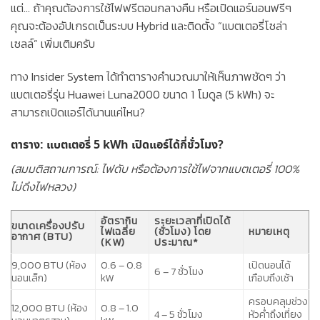
แต่… ถ้าคุณต้องการใช้ไฟฟรีตอนกลางคืน หรือเปิดแอร์นอนฟรีๆ
คุณจะต้องอัปเกรดเป็นระบบ
Hybrid
และติดตั้ง
“แบตเตอรี่โซล่า
เซลล์”
เพิ่มเติมครับ
ทาง Insider System ได้ทำตารางคำนวณมาให้เห็นภาพชัดๆ ว่า
แบตเตอรี่รุ่น
Huawei Luna2000 ขนาด 1 โมดูล (5 kWh)
จะ
สามารถเปิดแอร์ได้นานแค่ไหน?
ตาราง: แบตเตอรี่ 5 kWh เปิดแอร์ได้กี่ชั่วโมง?
(สมมติสถานการณ์: ไฟดับ หรือต้องการใช้ไฟจากแบตเตอรี่ 100%
ไม่ดึงไฟหลวง)
อัตรากิน
ระยะเวลาที่เปิดได้
ขนาดเครื่องปรับ
ไฟเฉลี่ย
(ชั่วโมง) โดย
หมายเหตุ
อากาศ (BTU)
(KW)
ประมาณ*
9,000 BTU
(ห้อง
0.6 – 0.8
เปิดนอนได้
6 – 7 ชั่วโมง
นอนเล็ก)
kW
เกือบถึงเช้า
ครอบคลุมช่วง
12,000 BTU
(ห้อง
0.8 – 1.0
4 – 5 ชั่วโมง
หัวค่ำถึงเที่ยง