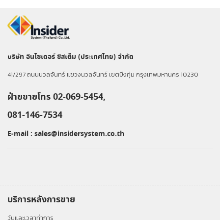
บริษัท อินไซเดอร์ ซิสเต็ม (ประเทศไทย) จำกัด
41/297 ถนนนวลจันทร์ แขวงนวลจันทร์ เขตบึงกุ่ม กรุงเทพมหานคร 10230
ฝ่ายขายโทร 02-069-5454,
081-146-7534
E-mail :
sales@insidersystem.co.th
บริการหลังการขาย
วันและเวลาทำการ