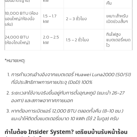
นอนมาตรฐาน)
kW
คืน
18,000 BTU
(ห้อง
1.5 – 1.7
เหมาะสำหรับ
นอนใหญ่/ห้องนั่ง
2 – 3 ชั่วโมง
kW
เปิดช่วงสั้นๆ
เล่น)
กินไฟสูง
24,000 BTU
2.0 – 2.5
1.5 – 2 ชั่วโมง
แบตเตอรี่หมด
(ห้องโถงใหญ่)
kW
ไว
*
หมายเหตุ:
การคำนวณอ้างอิงจากแบตเตอรี่ Huawei Luna2000 (S0/S1)
ที่มีประสิทธิภาพการคายประจุ (DoD) 100%
ระยะเวลาใช้งานจริงขึ้นอยู่กับการตั้งอุณหภูมิ (แนะนำ 26-27
องศา) และสภาพอากาศภายนอก
หากต้องการเปิดแอร์ 12,000 BTU ตลอดทั้งคืน (8-10 ชม.)
แนะนำให้ติดตั้งแบตเตอรี่ขนาด
10 kWh
(ใช้ 2 โมดูล) ครับ
ทำไมต้อง Insider System? เตรียมบ้านรับหน้าร้อน