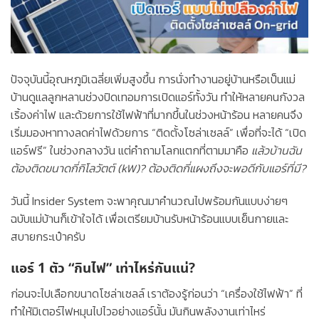
ปัจจุบันนี้อุณหภูมิเฉลี่ยเพิ่มสูงขึ้น การนั่งทำงานอยู่บ้านหรือเป็นแม่
บ้านดูแลลูกหลานช่วงปิดเทอมการเปิดแอร์ทั้งวัน ทำให้หลายคนกังวล
เริ้องค่าไฟ และด้วยการใช้ไฟฟ้าที่มากขึ้นในช่วงหน้าร้อน หลายคนจึง
เริ่มมองหาทางลดค่าไฟด้วยการ
“ติดตั้งโซล่าเซลล์”
เพื่อที่จะได้
“เปิด
แอร์ฟรี”
ในช่วงกลางวัน แต่คำถามโลกแตกที่ตามมาคือ
แล้วบ้านฉัน
ต้องติดขนาดกี่กิโลวัตต์ (kW)? ต้องติดกี่แผงถึงจะพอดีกับแอร์ที่มี?
วันนี้
Insider System
จะพาคุณมาคำนวณไปพร้อมกันแบบง่ายๆ
ฉบับแม่บ้านก็เข้าใจได้ เพื่อเตรียมบ้านรับหน้าร้อนแบบเย็นกายและ
สบายกระเป๋าครับ
แอร์ 1 ตัว “กินไฟ” เท่าไหร่กันแน่?
ก่อนจะไปเลือกขนาดโซล่าเซลล์ เราต้องรู้ก่อนว่า “เครื่องใช้ไฟฟ้า” ที่
ทำให้มิเตอร์ไฟหมุนไปไวอย่างแอร์นั้น มันกินพลังงานเท่าไหร่