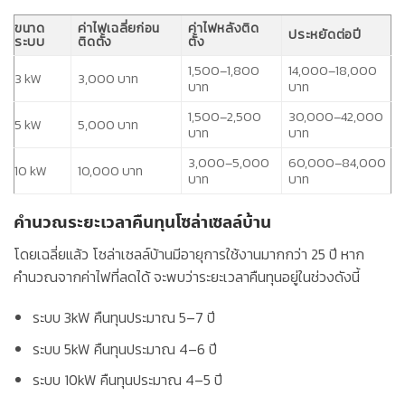
ขนาด
ค่าไฟเฉลี่ยก่อน
ค่าไฟหลังติด
ประหยัดต่อปี
ระบบ
ติดตั้ง
ตั้ง
1,500–1,800
14,000–18,000
3 kW
3,000 บาท
บาท
บาท
1,500–2,500
30,000–42,000
5 kW
5,000 บาท
บาท
บาท
3,000–5,000
60,000–84,000
10 kW
10,000 บาท
บาท
บาท
คำนวณระยะเวลาคืนทุนโซล่าเซลล์บ้าน
โดยเฉลี่ยแล้ว โซล่าเซลล์บ้านมีอายุการใช้งานมากกว่า 25 ปี หาก
คำนวณจากค่าไฟที่ลดได้ จะพบว่าระยะเวลาคืนทุนอยู่ในช่วงดังนี้
ระบบ 3kW คืนทุนประมาณ 5–7 ปี
ระบบ 5kW คืนทุนประมาณ 4–6 ปี
ระบบ 10kW คืนทุนประมาณ 4–5 ปี