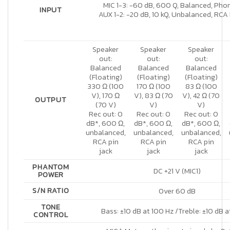
MIC 1-3: -60 dB, 600 Q, Balanced, Pho
INPUT
AUX 1-2: -20 dB, 10 kQ, Unbalanced, RCA 
Speaker
Speaker
Speaker
out:
out:
out:
Balanced
Balanced
Balanced
(Floating)
(Floating)
(Floating)
330 Ω (100
170 Ω (100
83 Ω (100
V), 170 Ω
V), 83 Ω (70
V), 42 Ω (70
OUTPUT
(70 V)
V)
V)
Rec out: 0
Rec out: 0
Rec out: 0
dB*, 600 Ω,
dB*, 600 Ω,
dB*, 600 Ω,
unbalanced,
unbalanced,
unbalanced,
RCA pin
RCA pin
RCA pin
jack
jack
jack
PHANTOM
DC +21 V (MIC1)
POWER
S/N RATIO
Over 60 dB
TONE
Bass: ±10 dB at 100 Hz /Treble: ±10 dB a
CONTROL