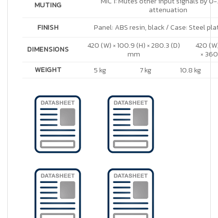
MIC 1: Mutes other input signals by 0
MUTING
attenuation
FINISH
Panel: ABS resin, black / Case: Steel pla
420 (W) × 100.9 (H) × 280.3 (D)
420 (W)
DIMENSIONS
mm
× 360
WEIGHT
5 kg
7 kg
10.8 kg