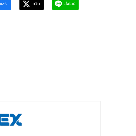
แชร์
ทวีต
ส่งไลน์