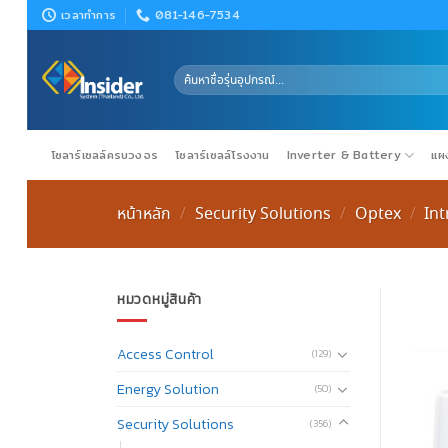
Skip
เวลาทำการ
081-146-7534
to
content
ค้นหา:
โซลาร์เซลล์ครบวงจร
โซลาร์เซลล์โรงงาน
Inverter & Battery
แผง
หน้าหลัก
Security Solutions
Optex
In
/
/
/
หมวดหมู่สินค้า
Access Control
(129)
Energy Solution
(50)
Security Solutions
(356)