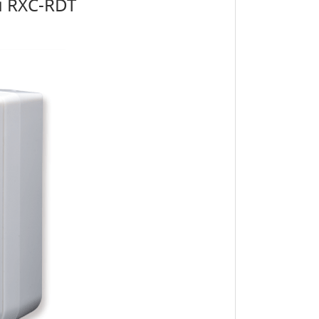
ุ่น RXC-RDT