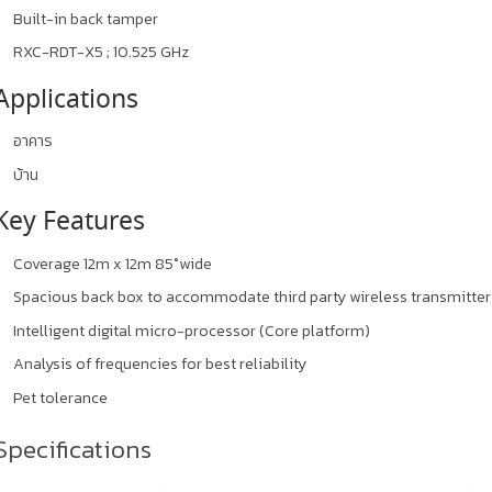
Built-in back tamper
RXC-RDT-X5 ; 10.525 GHz
Applications
อาคาร
บ้าน
Key Features
Coverage 12m x 12m 85°wide
Spacious back box to accommodate third party wireless transmitter
Intelligent digital micro-processor (Core platform)
Analysis of frequencies for best reliability
Pet tolerance
Specifications