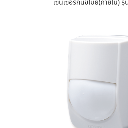
เซนเซอร์กันขโมย(ภายใน) ร