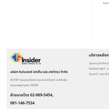
เซนเซอร์ตรวจจับผู้บุกรุกไร้สาย
Wireless Expander สำหรับ
Acti
พร้อมกล้องบันทึกภาพ Indoor
เครื่องส่งกำลังสูง
PIR Camera | GEN-IDCAM
อ่านเพิ่ม
อ่านเพิ่ม
บริการหลัง
วันและเวลาทำกา
วันจันทร์-ศุกร์
เ
บริษัท อินไซเดอร์ ซิสเต็ม (ประเทศไทย) จำกัด
วันเสาร์
เวลา 8.
41/297 ถนนนวลจันทร์ แขวงนวลจันทร์ เขตบึงกุ่ม
กรุงเทพมหานคร 10230
ฝ่ายขายโทร 02-069-5454,
081-146-7534