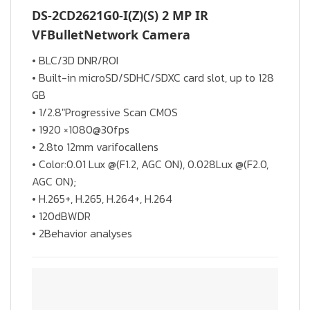
DS-2CD2621G0-I(Z)(S) 2 MP IR
VFBulletNetwork Camera
• BLC/3D DNR/ROI
• Built-in microSD/SDHC/SDXC card slot, up to 128
GB
• 1/2.8″Progressive Scan CMOS
• 1920 ×1080@30fps
• 2.8to 12mm varifocallens
• Color:0.01 Lux @(F1.2, AGC ON), 0.028Lux @(F2.0,
AGC ON);
• H.265+, H.265, H.264+, H.264
• 120dBWDR
• 2Behavior analyses