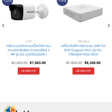
-22%
-19%
2 MP
2MP 16CH
กล้องวงจรปิดระบบเน็ตเวิร์ค ทรง
เครื่องบันทึก Hikvision 2MP TVI
กระบอก/Bullet ความละเอียด 2
DVR (Support Mic) รุ่น DS-
MP รุ่น DS-2CD1023G0E-I
7116HQHI-K1(S) 16CH
nt
Original
Current
Original
Curren
฿
2,400.00
฿
1,883.00
฿
7,860.00
฿
6,340.00
price
price
price
price
was:
is:
was:
is:
หยิบใส่ตะกร้า
หยิบใส่ตะกร้า
0.00.
฿2,400.00.
฿1,883.00.
฿7,860.00.
฿6,340