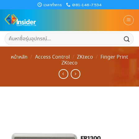
Skip
เวลาทำการ
081-146-7534
to
content
ค้นหา:
หน้าหลัก
/
Access Control
/
ZKteco
/
Finger Print
ZKteco