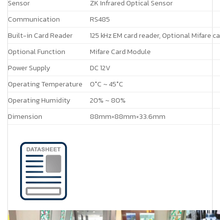
Sensor
ZK Infrared Optical Sensor
Communication
RS485
Built-in Card Reader
125 kHz EM card reader, Optional Mifare c
Optional Function
Mifare Card Module
Power Supply
DC 12V
Operating Temperature
0°C ~ 45°C
Operating Humidity
20% ~ 80%
Dimension
88mm×88mm×33.6mm