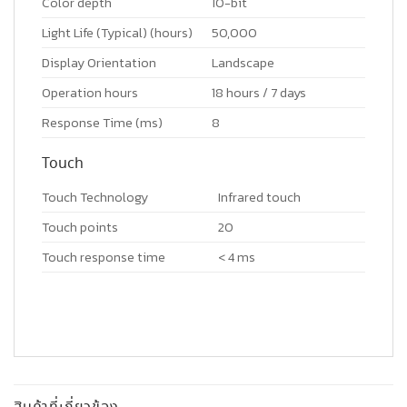
Color depth
10-bit
Light Life (Typical) (hours)
50,000
Display Orientation
Landscape
Operation hours
18 hours / 7 days
Response Time (ms)
8
Touch
Touch Technology
Infrared touch
Touch points
20
Touch response time
< 4 ms