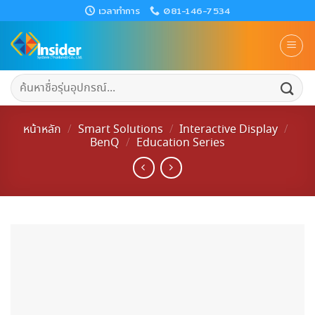
Skip
เวลาทำการ
081-146-7534
to
content
ค้นหา:
หน้าหลัก
/
Smart Solutions
/
Interactive Display
/
BenQ
/
Education Series