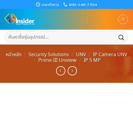
Skip
เวลาทำการ
081-146-7534
to
content
ค้นหา:
หน้าหลัก
/
Security Solutions
/
UNV
/
IP Camera UNV
/
Prime-III Uniview
/
IP 5 MP