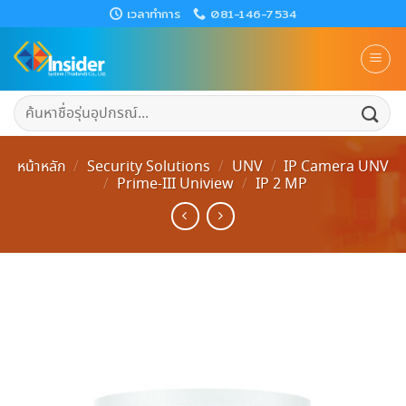
Skip
เวลาทำการ
081-146-7534
to
content
ค้นหา:
หน้าหลัก
/
Security Solutions
/
UNV
/
IP Camera UNV
/
Prime-III Uniview
/
IP 2 MP