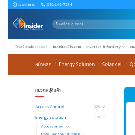
Skip
เวลาทำการ
081-146-7534
to
content
ค้นหา:
โซลาร์เซลล์ครบวงจร
โซลาร์เซลล์โรงงาน
Inverter & Battery
แผง
หน้าหลัก
Energy Solution
Solar cell
Qc
/
/
/
หมวดหมู่สินค้า
Access Control
(129)
Energy Solution
(50)
Accessories
Data Transfer Units(DTU)