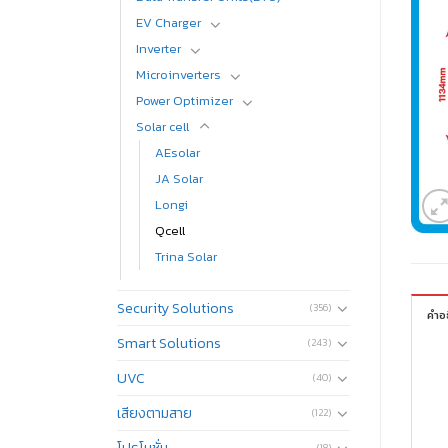
EV Charger
Inverter
Microinverters
Power Optimizer
Solar cell
AEsolar
JA Solar
Longi
Qcell
Trina Solar
Security Solutions
(356)
คำอ
Smart Solutions
(243)
UVC
(40)
เสียงตามสาย
(122)
โปรโมชั่น
(18)