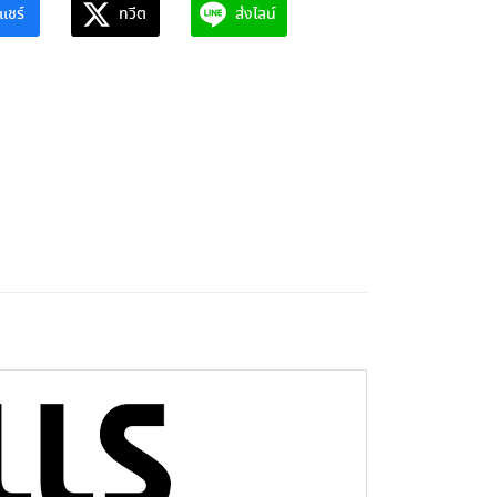
แชร์
ทวีต
ส่งไลน์