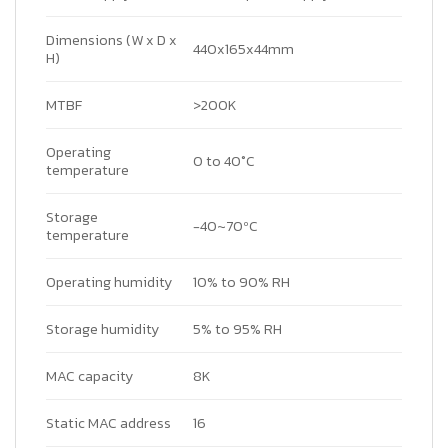
Dimensions (W x D x
440x165x44mm
H)
MTBF
>200K
Operating
0 to 40°C
temperature
Storage
-40~70ºC
temperature
Operating humidity
10% to 90% RH
Storage humidity
5% to 95% RH
MAC capacity
8K
Static MAC address
16