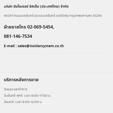
บริษัท อินไซเดอร์ ซิสเต็ม (ประเทศไทย) จำกัด
41/297 ถนนนวลจันทร์ แขวงนวลจันทร์ เขตบึงกุ่ม กรุงเทพมหานคร 10230
ฝ่ายขายโทร 02-069-5454,
081-146-7534
E-mail :
sales@insidersystem.co.th
บริการหลังการขาย
วันและเวลาทำการ
วันจันทร์-ศุกร์
เวลา 8.00-17.00 น.
วันเสาร์
เวลา 8.00-12.00 น