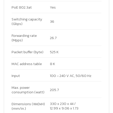
PoE 802.3at
Yes
Switching capacity
36
(Gbps)
Forwarding rate
26.7
(Mpps)
Packet buffer (byte)
525 K
MAC address table
8 K
Input
100 – 240 V AC, 50/60 Hz
Max. power
205.7
consumption (watt)
330 x 230 x 44 /
Dimensions (WxDxH)
12.99 x 9.06 x 1.73
(mm/in.)