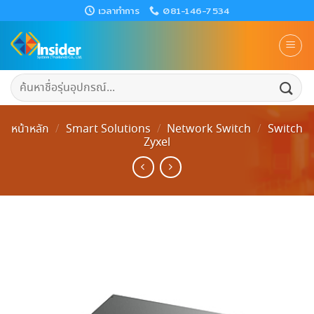
Skip
เวลาทำการ
081-146-7534
to
content
ค้นหา:
หน้าหลัก
/
Smart Solutions
/
Network Switch
/
Switch
Zyxel