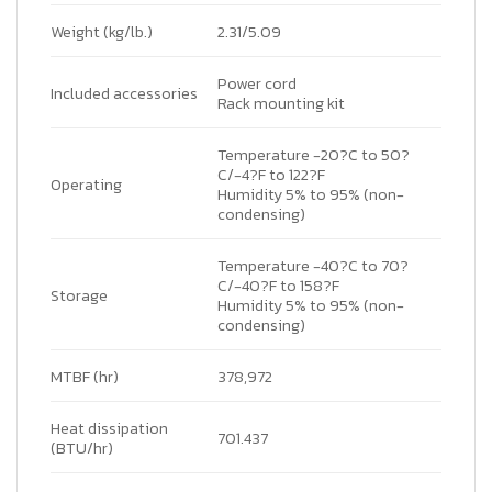
Weight (kg/lb.)
2.31/5.09
Power cord
Included accessories
Rack mounting kit
Temperature
-20?C to 50?
C/-4?F to 122?F
Operating
Humidity
5% to 95% (non-
condensing)
Temperature
-40?C to 70?
C/-40?F to 158?F
Storage
Humidity
5% to 95% (non-
condensing)
MTBF (hr)
378,972
Heat dissipation
701.437
(BTU/hr)