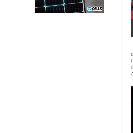
D
ไ
ข
ข