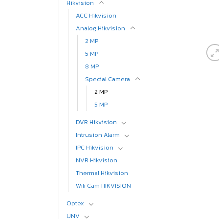
Hikvision
ACC Hikvision
Analog Hikvision
2 MP
5 MP
8 MP
Special Camera
2 MP
5 MP
DVR Hikvision
Intrusion Alarm
IPC Hikvision
NVR Hikvision
Thermal Hikvision
Wifi Cam HIKVISION
Optex
UNV