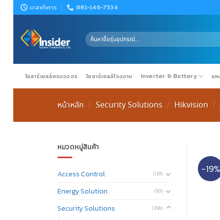
Skip
เวลาทำการ
081-146-7534
to
content
ค้นหา:
โซลาร์เซลล์ครบวงจร
โซลาร์เซลล์โรงงาน
Inverter & Battery
แผง
หน้าหลัก
Security Solutions
Hikvision
/
/
/
หมวดหมู่สินค้า
-19%
Access Control
(129)
Energy Solution
(50)
Security Solutions
(356)