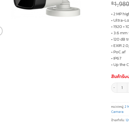
1,980
฿
• 2 MP h
• Ultra-L
• 1920 × 
• 3.6 mm 
• 120 dB 
• EXIR 2.0
• PoC.af
• IP67
• Up the 
สินค้ารับ
จำนวน กล้อ
หมวดหมู่:
2 
Camera
ป้ายกำกับ:
1