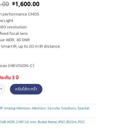
Original
Current
.00
1,600.00
฿
price
price
igh performance CMOS
was:
is:
ow Light
฿1,980.00.
฿1,600.00.
1080 resolution
fixed focal lens
true WDR, 3D DNR
, Smart IR, up to 20 m IR distance
Coax (HIKVISION-C)
ประกัน 3 ปี
งวงจรปิดระบบอนาล็อค ทรงกระบอก/Bullet ความละเอียด 2 MP (Ultra-Low Light) (POC)
หยิบใส่ตะกร้า
MP
,
Analog Hikvision
,
Hikvision
,
Security Solutions
,
Special
20dB WDR
,
2 MP
,
3.6 mm
,
Bullet Metal
,
IP67
,
IR20m
,
POC