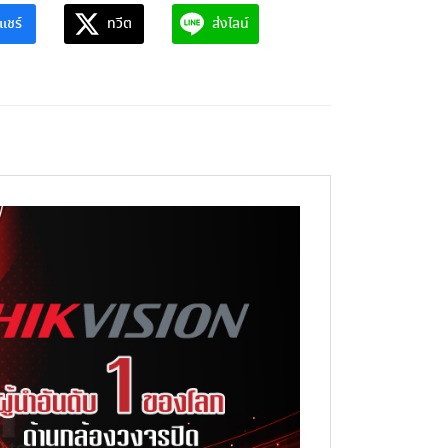
แชร์
ทวีต
ส่งไลน์