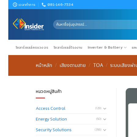
Skip
เวลาทำการ
081-146-7534
to
content
ค้นหา:
โซลาร์เซลล์ครบวงจร
โซลาร์เซลล์โรงงาน
Inverter & Battery
แผง
หน้าหลัก
เสียงตามสาย
TOA
ระบบเสียงผ่าน
/
/
/
หมวดหมู่สินค้า
Access Control
(129)
Energy Solution
(50)
Security Solutions
(356)