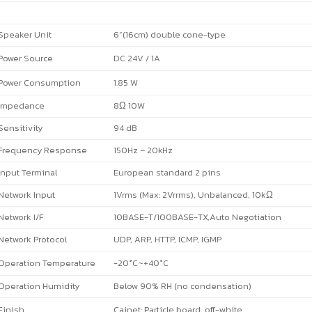
Speaker Unit
6”(16cm) double cone-type
Power Source
DC 24V / 1A
Power Consumption
1.85 W
Impedance
8Ω 10W
Sensitivity
94 dB
Frequency Response
150Hz – 20kHz
Input Terminal
European standard 2 pins
Network Input
1Vrms (Max: 2Vrrms), Unbalanced, 10kΩ
Network I/F
10BASE-T/100BASE-TX,Auto Negotiation
Network Protocol
UDP, ARP, HTTP, ICMP, IGMP
Operation Temperature
-20°C~+40°C
Operation Humidity
Below 90% RH (no condensation)
Finish
Cainet: Particle board, off-white