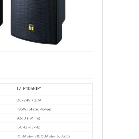
TZ-P406BIP1
DC-24V / 2.7A
1.85W (Static Power)
92dB (1W, 1m)
150Hz -13kHz
10 BASE-T/100BASE-TX, Auto