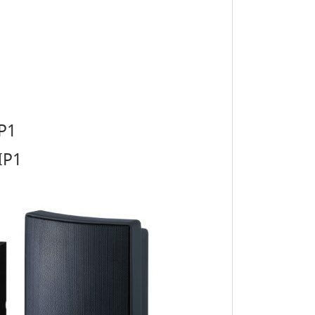
P1
IP1