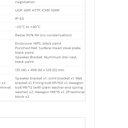
negotiation
UDP, ARP, HTTP, ICMP, IGMP
IP-65
-20°C to +40°C
Below 90% RH (no condensation)
Enclosure: HIPS, black paint
Punched Net: Surface-tread steel plate,
black paint
Speaker Bracket: Aluminum die-cast,
black paint
135 (W) x 498 (H) x 128 (D) mm
Speaker bracket x1, Joint bracket x1, Wall
 x2,
bracket x1, Fixing bolt M5*60 x1, Hexagon
erminal
bolt M6*12 (with plain washer and spring
washer) x2, Hexagon M8*15 x1, 2P terminal
block x2