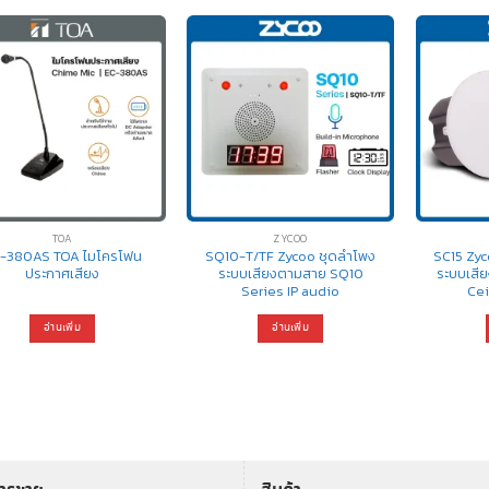
TOA
ZYCOO
-380AS TOA ไมโครโฟน
SQ10-T/TF Zycoo ชุดลำโพง
SC15 Zy
ประกาศเสียง
ระบบเสียงตามสาย SQ10
ระบบเสี
Series IP audio
Cei
อ่านเพิ่ม
อ่านเพิ่ม