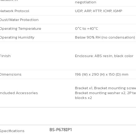
negotiation
Network Protocol
UDP, ARP, HTTP, ICMP, IGMP
Dust/Water Protection
Operating Temperature
0°C to +40°C
Operating Humidity
Below 90% RH (no condensation)
Finish
Enclosure: ABS resin, black color
Dimensions
196 (W) x 290 (H) x 150 (D) mm
Bracket x1, Bracket mounting screw
Included Accessories
Bracket mounting washer x2, 2P t
blocks x2
BS-P678IP1
Specifications