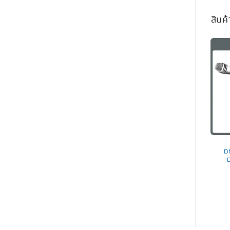
สินค้
CONDENSER MICROPHONE
INDOOR
EM-410 TOA ไมโครโฟน
SW15 Zycoo ลำโพงติดกำแพง
D
Condenser Microphone
ระบบเสียงตามสาย Network
Cabinet Speaker
อ่านเพิ่ม
อ่านเพิ่ม