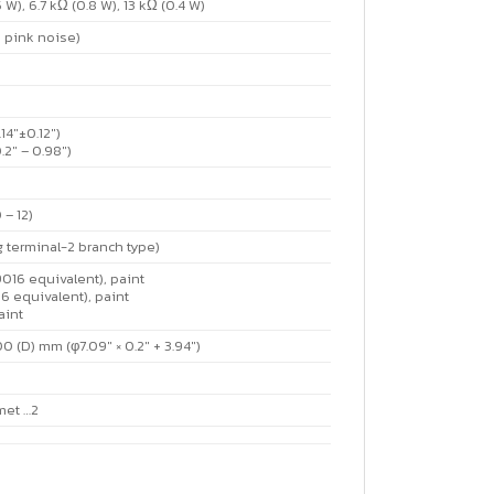
.5 W), 6.7 kΩ (0.8 W), 13 kΩ (0.4 W)
, pink noise)
14″±0.12″)
.2″ – 0.98″)
 – 12)
 terminal-2 branch type)
9016 equivalent), paint
16 equivalent), paint
aint
0 (D) mm (φ7.09″ × 0.2″ + 3.94″)
met …2