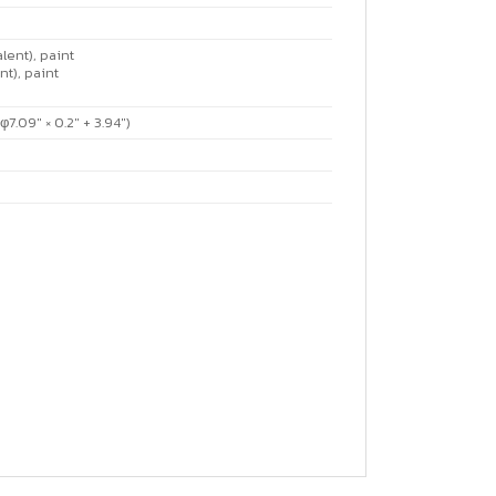
lent), paint
nt), paint
7.09″ × 0.2″ + 3.94″)