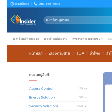
Skip
เวลาทำการ
081-146-7534
to
content
ค้นหา:
โซลาร์เซลล์ครบวงจร
โซลาร์เซลล์โรงงาน
Inverter & Battery
แผง
หน้าหลัก
เสียงตามสาย
TOA
ลำโพง
ลำ
/
/
/
/
หมวดหมู่สินค้า
Access Control
(129)
Energy Solution
(50)
Security Solutions
(356)