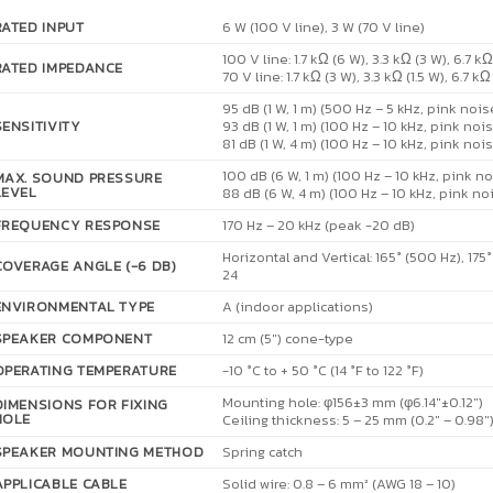
RATED INPUT
6 W (100 V line), 3 W (70 V line)
100 V line: 1.7 kΩ (6 W), 3.3 kΩ (3 W), 6.7 kΩ
RATED IMPEDANCE
70 V line: 1.7 kΩ (3 W), 3.3 kΩ (1.5 W), 6.7 k
95 dB (1 W, 1 m) (500 Hz – 5 kHz, pink nois
SENSITIVITY
93 dB (1 W, 1 m) (100 Hz – 10 kHz, pink noi
81 dB (1 W, 4 m) (100 Hz – 10 kHz, pink noi
100 dB (6 W, 1 m) (100 Hz – 10 kHz, pink n
MAX. SOUND PRESSURE
LEVEL
88 dB (6 W, 4 m) (100 Hz – 10 kHz, pink no
FREQUENCY RESPONSE
170 Hz – 20 kHz (peak -20 dB)
Horizontal and Vertical: 165° (500 Hz), 175°
COVERAGE ANGLE (-6 DB)
24
ENVIRONMENTAL TYPE
A (indoor applications)
SPEAKER COMPONENT
12 cm (5″) cone-type
OPERATING TEMPERATURE
-10 °C to + 50 °C (14 °F to 122 °F)
Mounting hole: φ156±3 mm (φ6.14″±0.12″)
DIMENSIONS FOR FIXING
HOLE
Ceiling thickness: 5 – 25 mm (0.2″ – 0.98″
SPEAKER MOUNTING METHOD
Spring catch
APPLICABLE CABLE
Solid wire: 0.8 – 6 mm² (AWG 18 – 10)