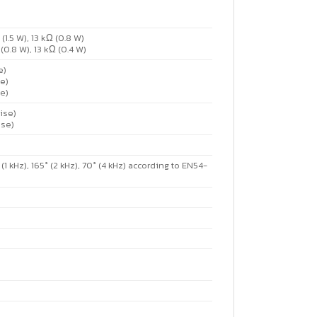
 (1.5 W), 13 kΩ (0.8 W)
Ω (0.8 W), 13 kΩ (0.4 W)
e)
se)
se)
oise)
ise)
 (1 kHz), 165° (2 kHz), 70° (4 kHz) according to EN54-
)