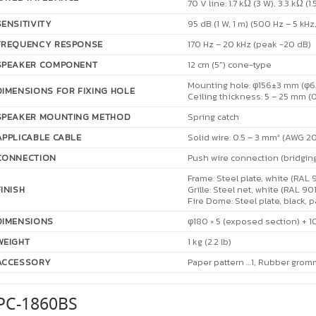
70 V line: 1.7 kΩ (3 W), 3.3 kΩ (1
SENSITIVITY
95 dB (1 W, 1 m) (500 Hz – 5 kHz
FREQUENCY RESPONSE
170 Hz – 20 kHz (peak -20 dB)
SPEAKER COMPONENT
12 cm (5″) cone-type
Mounting hole: φ156±3 mm (φ6.
DIMENSIONS FOR FIXING HOLE
Ceiling thickness: 5 – 25 mm (0
SPEAKER MOUNTING METHOD
Spring catch
APPLICABLE CABLE
Solid wire: 0.5 – 3 mm² (AWG 20
CONNECTION
Push wire connection (bridging
Frame: Steel plate, white (RAL 
FINISH
Grille: Steel net, white (RAL 90
Fire Dome: Steel plate, black, p
DIMENSIONS
φ180 × 5 (exposed section) + 10
WEIGHT
1 kg (2.2 lb)
ACCESSORY
Paper pattern …1, Rubber grom
PC-1860BS