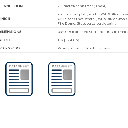
CONNECTION
2-Steatite connector (3 pole)
Frame: Steel plate, white (RAL 9016 equiva
FINISH
Grille: Steel net, white (RAL 9016 equivale
Fire Dome: Steel plate, black, paint
DIMENSIONS
φ180 × 5 (exposed section) + 100 (D) mm (φ
WEIGHT
1.1 kg (2.43 lb)
ACCESSORY
Paper pattern …1, Rubber grommet …2