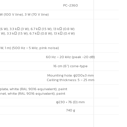
PC-2360
W (100 V line), 3 W (70 V line)
(6 W), 3.3 kΩ (3 W), 6.7 kΩ (1.5 W), 13 kΩ (0.8 W)
3 W), 3.3 kΩ (1.5 W), 6.7 kΩ (0.8 W), 13 kΩ (0.4 W)
 W, 1 m) (500 Hz – 5 kHz, pink noise)
60 Hz – 20 kHz (peak -20 dB)
16 cm (6″) cone-type
Mounting hole: φ200±3 mm
Ceiling thickness: 5 – 25 mm
plate, white (RAL 9016 equivalent), paint
l net, white (RAL 9016 equivalent), paint
φ230 × 76 (D) mm
740 g