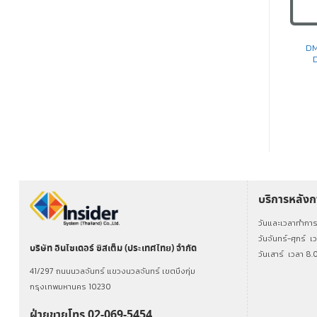
CONDENSER MICROPHONE
INDOOR
EM-361AS TOA ไมโครโฟน
SW15 Zycoo ลำโพงติดกำแพง
DM
Condenser Microphone
ระบบเสียงตามสาย Network
Cabinet Speaker
อ่านเพิ่ม
อ่านเพิ่ม
บริการหลัง
วันและเวลาทำกา
วันจันทร์-ศุกร์
เ
บริษัท อินไซเดอร์ ซิสเต็ม (ประเทศไทย) จำกัด
วันเสาร์
เวลา 8.
41/297 ถนนนวลจันทร์ แขวงนวลจันทร์ เขตบึงกุ่ม
กรุงเทพมหานคร 10230
ฝ่ายขายโทร 02-069-5454,