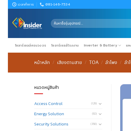
Skip
เวลาทำการ
081-146-7534
to
content
ค้นหา:
โซลาร์เซลล์ครบวงจร
โซลาร์เซลล์โรงงาน
Inverter & Battery
แผง
หน้าหลัก
เสียงตามสาย
TOA
ลำโพง
ลำ
/
/
/
/
หมวดหมู่สินค้า
Access Control
(129)
Energy Solution
(50)
Security Solutions
(356)