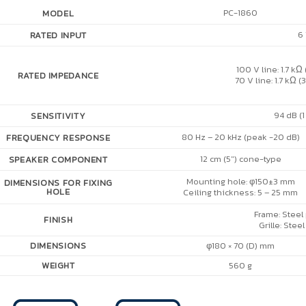
PC-1860
MODEL
6 
RATED INPUT
100 V line: 1.7 kΩ 
RATED IMPEDANCE
70 V line: 1.7 kΩ (
94 dB (1
SENSITIVITY
80 Hz – 20 kHz (peak -20 dB)
FREQUENCY RESPONSE
12 cm (5″) cone-type
SPEAKER COMPONENT
Mounting hole: φ150±3 mm
DIMENSIONS FOR FIXING
HOLE
Ceiling thickness: 5 – 25 mm
Frame: Steel 
FINISH
Grille: Stee
DIMENSIONS
φ180 × 70 (D) mm
WEIGHT
560 g