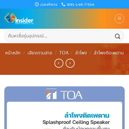
Skip
เวลาทำการ
081-146-7534
to
content
ค้นหา:
หน้าหลัก
/
เสียงตามสาย
/
TOA
/
ลำโพง
/
ลำโพงติดเพดาน