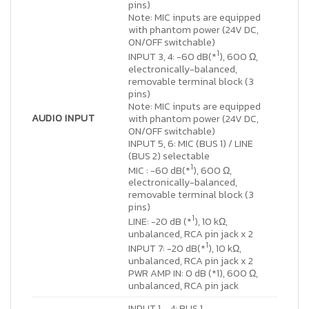
pins)
Note: MIC inputs are equipped
with phantom power (24V DC,
ON/OFF switchable)
1
INPUT 3, 4: -60 dB(*
), 600 Ω,
electronically-balanced,
removable terminal block (3
pins)
Note: MIC inputs are equipped
AUDIO INPUT
with phantom power (24V DC,
ON/OFF switchable)
INPUT 5, 6: MIC (BUS 1) / LINE
(BUS 2) selectable
1
MIC : -60 dB(*
), 600 Ω,
electronically-balanced,
removable terminal block (3
pins)
1
LINE: -20 dB (*
), 10 kΩ,
unbalanced, RCA pin jack x 2
1
INPUT 7: -20 dB(*
), 10 kΩ,
unbalanced, RCA pin jack x 2
PWR AMP IN: 0 dB (*1), 600 Ω,
unbalanced, RCA pin jack
INPUT 1 – 4: BUS 1