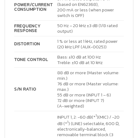
(based on EN62368),
POWER/CURRENT
CONSUMPTION
200 mA or less (when power
switch is OFF)
50 Hz – 20 kHz ±3 dB (1/8 rated
FREQUENCY
RESPONSE
output)
1 % or less at 1 kHz, rated power
DISTORTION
(20 kHz LPF (AUX-0025))
Bass: ±10 dB at 100 Hz
TONE CONTROL
Treble: ±10 dB at 10 kHz
88 dB or more (Master volume:
min.)
76 dB or more (Master volume:
S/N RATIO
max.)
55 dB or more (INPUT 1 – 6)
72 dB or more (INPUT 7)
(A-weighted)
1
INPUT 1, 2: -60 dB(*
)(MIC) / -20
1
dB (*
) (LINE) selectable, 600 Ω,
electronically-balanced,
removable terminal block (3