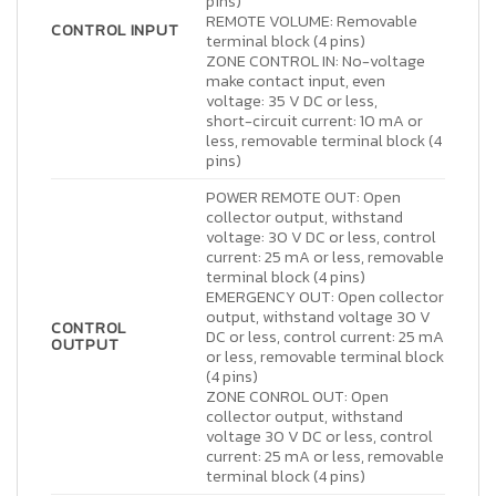
pins)
REMOTE VOLUME: Removable
CONTROL INPUT
terminal block (4 pins)
ZONE CONTROL IN: No-voltage
make contact input, even
voltage: 35 V DC or less,
short-circuit current: 10 mA or
less, removable terminal block (4
pins)
POWER REMOTE OUT: Open
collector output, withstand
voltage: 30 V DC or less, control
current: 25 mA or less, removable
terminal block (4 pins)
EMERGENCY OUT: Open collector
output, withstand voltage 30 V
CONTROL
DC or less, control current: 25 mA
OUTPUT
or less, removable terminal block
(4 pins)
ZONE CONROL OUT: Open
collector output, withstand
voltage 30 V DC or less, control
current: 25 mA or less, removable
terminal block (4 pins)