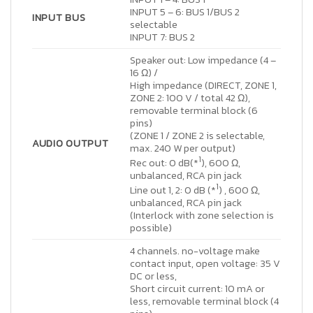
INPUT 5 – 6: BUS 1/BUS 2
INPUT BUS
selectable
INPUT 7: BUS 2
Speaker out: Low impedance (4 –
16 Ω) /
High impedance (DIRECT, ZONE 1,
ZONE 2: 100 V / total 42 Ω),
removable terminal block (6
pins)
(ZONE 1 / ZONE 2 is selectable,
AUDIO OUTPUT
max. 240 W per output)
1
Rec out: 0 dB(*
), 600 Ω,
unbalanced, RCA pin jack
1
Line out 1, 2: 0 dB (*
) , 600 Ω,
unbalanced, RCA pin jack
(Interlock with zone selection is
possible)
4 channels. no-voltage make
contact input, open voltage: 35 V
DC or less,
Short circuit current: 10 mA or
less, removable terminal block (4