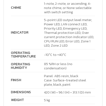
1-note, 2-note, or ascending, 4-
CHIME
note chime, or None selectable
with switch setting
5-point LED output level meter,
Power LED, LAN connect LED,
Priority LED, Emergency LED,
INDICATOR
Thermal protection LED, Over
current protection indicator LED,
CPU RUN LED, Error LED, Zone 1
LED, Zone 2 LED
OPERATING
-10°C to +40°C
TEMPERATURE
85 %RH or less (no
OPERATING
HUMIDITY
condensation)
Panel: ABS resin, black
FINISH
Case: Surface-treated steel
plate, black, paint
DIMENSIONS
420 (W) × 96.1 (H) × 313.1 (D) mm
WEIGHT
5 kg