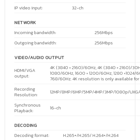
IP video input:
32-ch
NETWORK
Incoming bandwidth:
256Mbps
Outgoing bandwidth:
256Mbps
VIDEO/AUDIO OUTPUT
4K (3840 × 2160)/60Hz, 4K (3840 × 2160)/30H
HDMI/VGA
1080/60Hz, 1600 × 1200/60Hz, 1280 ×1024/60
output:
768/60Hz. 4K resolution is only available for
Recording
12MP/8MP/6MP/5MP/4MP/3MP/1080p/UXGA/7
Resolution:
Synchronous
16-ch
Playback:
DECODING
Decoding format:
H.265+/H.265/ H.264+/H.264