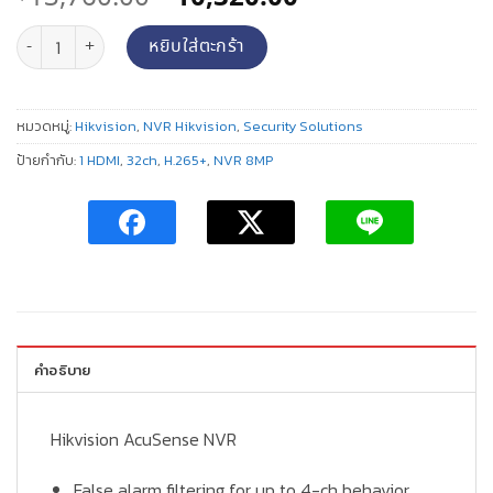
price
price
จำนวน เครื่องบันทึกภาพ NVR Hikvision DS-7632NI-K2 ชิ้น
was:
is:
หยิบใส่ตะกร้า
฿13,760.00.
฿10,320.00.
หมวดหมู่:
Hikvision
,
NVR Hikvision
,
Security Solutions
ป้ายกำกับ:
1 HDMI
,
32ch
,
H.265+
,
NVR 8MP
คำอธิบาย
Hikvision AcuSense NVR
False alarm filtering for up to 4-ch behavior