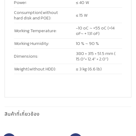
Power:
≤ 40 W
Consumption(without
≤ 15 W
hard disk and POE):
-10 oC ~ +55 oC (+14
Working Temperature:
oF~ + 131 oF)
Working Humidity:
10 % ~ 90 %
380 × 315 × 51.5 mm (
Dimensions:
15.0″× 12.4″ × 2.0″)
Weight(without HDD):
≤ 3 kg (6.6 lb)
สินค้าที่เกี่ยวข้อง