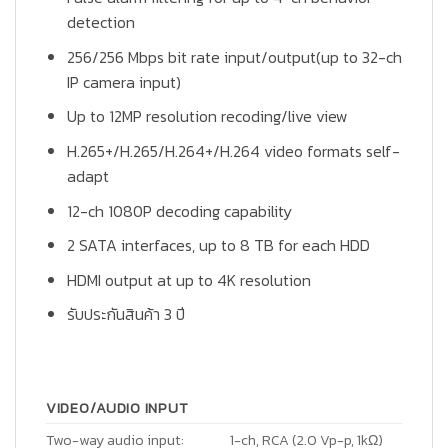
detection
256/256 Mbps bit rate input/output(up to 32-ch
IP camera input)
Up to 12MP resolution recoding/live view
H.265+/H.265/H.264+/H.264 video formats self-
adapt
12-ch 1080P decoding capability
2 SATA interfaces, up to 8 TB for each HDD
HDMI output at up to 4K resolution
รับประกันสินค้า 3 ปี
VIDEO/AUDIO INPUT
Two-way audio input:
1-ch, RCA (2.0 Vp-p, 1kΩ)