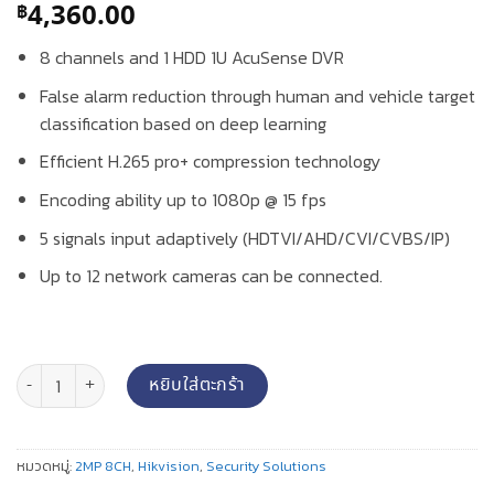
4,360.00
฿
8 channels and 1 HDD 1U AcuSense DVR
False alarm reduction through human and vehicle target
classification based on deep learning
Efficient H.265 pro+ compression technology
Encoding ability up to 1080p @ 15 fps
5 signals input adaptively (HDTVI/AHD/CVI/CVBS/IP)
Up to 12 network cameras can be connected.
จำนวน เครื่องบันทึก Hikvision 1080p 1U H.265 AcuSense DVR รุ่น i
หยิบใส่ตะกร้า
หมวดหมู่:
2MP 8CH
,
Hikvision
,
Security Solutions