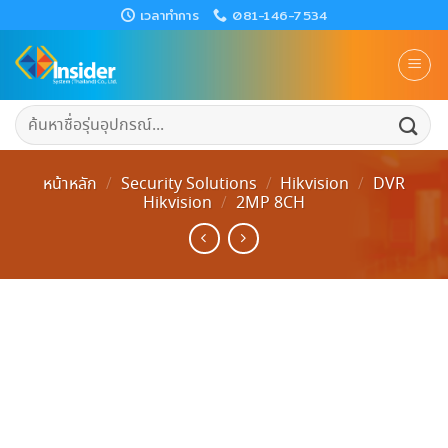
Skip
เวลาทำการ
081-146-7534
to
content
ค้นหา:
หน้าหลัก
/
Security Solutions
/
Hikvision
/
DVR
Hikvision
/
2MP 8CH