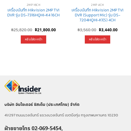
2MP 16CH
2MP 4CH
เครื่องบันทึก Hikvision 2MP TVI
เครื่องบันทึก Hikvision 2MP TVI
DVR รุ่น DS-7316HQHI-K4 16CH
DVR (Support Mic) รุ่น DS-
7204HQHI-K1(S) 4CH
Original
Current
Original
Curren
฿
25,820.00
฿
21,800.00
฿
3,560.00
฿
3,440.00
price
price
price
price
was:
is:
was:
is:
หยิบใส่ตะกร้า
หยิบใส่ตะกร้า
฿25,820.00.
฿21,800.00.
฿3,560.00.
฿3,440
บริษัท อินไซเดอร์ ซิสเต็ม (ประเทศไทย) จำกัด
41/297 ถนนนวลจันทร์ แขวงนวลจันทร์ เขตบึงกุ่ม กรุงเทพมหานคร 10230
ฝ่ายขายโทร 02-069-5454,