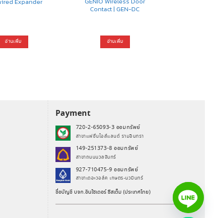
GENIO Wireless Door
wired Expander
Contact | GEN-DC
อ่านเพิ่ม
อ่านเพิ่ม
Payment
720-2-65093-3 ออมทรัพย์
สาขาแฟชั่นไอส์แลนด์ รามอินทรา
149-251373-8 ออมทรัพย์
สาขาถนนนวลจันทร์
927-710475-9 ออมทรัพย์
สาขาเดอะวอล์ค เกษตร-นวมินทร์
ชื่อบัญชี บจก.อินไซเดอร์ ซิสเต็ม (ประเทศไทย)