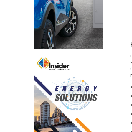
F
พ
ป
ท