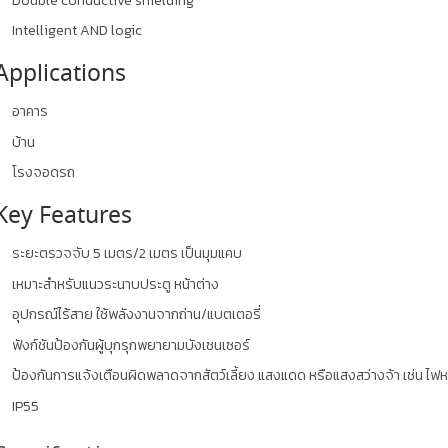
Intelligent AND logic
Applications
อาคาร
บ้าน
โรงจอดรถ
Key Features
ระยะตรวจจับ 5 เมตร/2 เมตร เป็นมุมแคบ
เหมาะสำหรับแนวระนาบประตู หน้าต่าง
อุปกรณ์ไร้สาย ใช้พลังงานจากถ่าน/แบตเตอรี่
ฟังก์ชันป้องกันผู้บุกรุกพยายามบังเซนเซอร์
ป้องกันการแจ้งเตือนผิดพลาดจากสัตว์เลี้ยง แสงแดด หรือแสงสว่างจ้า เช่น ไฟห
IP55