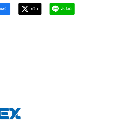
แชร์
ทวีต
ส่งไลน์