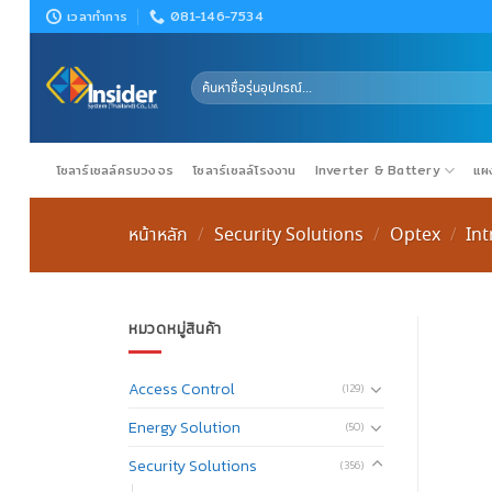
Skip
เวลาทำการ
081-146-7534
to
content
ค้นหา:
โซลาร์เซลล์ครบวงจร
โซลาร์เซลล์โรงงาน
Inverter & Battery
แผง
หน้าหลัก
Security Solutions
Optex
In
/
/
/
หมวดหมู่สินค้า
Access Control
(129)
Energy Solution
(50)
Security Solutions
(356)