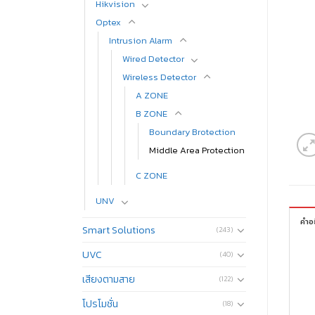
Hikvision
Optex
Intrusion Alarm
Wired Detector
Wireless Detector
A ZONE
B ZONE
Boundary Brotection
Middle Area Protection
C ZONE
UNV
คำอ
Smart Solutions
(243)
UVC
(40)
เสียงตามสาย
(122)
โปรโมชั่น
(18)