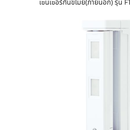
เซนเซอร์กันขโมย(ภายนอก) รุ่