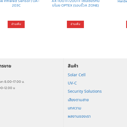
ve Infrared Sensor | OA-
AX-100TF/200TF เซ็นเซอร์กัน
Hard
203C
ขโมย OPTEX (รอบรั้วA ZONE)
อ่านเพิ่ม
อ่านเพิ่ม
การขาย
สินค้า
Solar Cell
ร
วลา 8.00-17.00 น.
UV-C
00-12.00 น
Security Solutions
เสียงตามสาย
บทความ
ผลงานของเรา