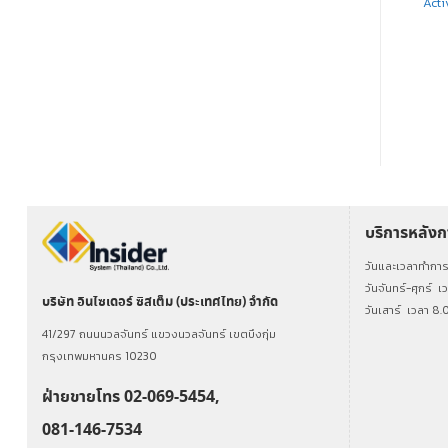
ปุ่มขอความช่วยเหลือฉุกเฉิน
Control panel สำหรับระบบเดิน
Acti
สำหรับระบบ GENIO | PB-7-
สายและระบบ WLPS | Control
GEN
Panel 24
อ่านเพิ่ม
อ่านเพิ่ม
บริการหลัง
วันและเวลาทำกา
วันจันทร์-ศุกร์
เ
บริษัท อินไซเดอร์ ซิสเต็ม (ประเทศไทย) จำกัด
วันเสาร์
เวลา 8.
41/297 ถนนนวลจันทร์ แขวงนวลจันทร์ เขตบึงกุ่ม
กรุงเทพมหานคร 10230
ฝ่ายขายโทร 02-069-5454,
081-146-7534