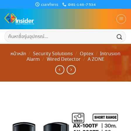
Skip
เวลาทำการ
081-146-7534
to
content
ค้นหา:
หน้าหลัก
/
Security Solutions
/
Optex
/
Intrusion
Alarm
/
Wired Detector
/
A ZONE