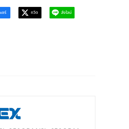
แชร์
ทวีต
ส่งไลน์