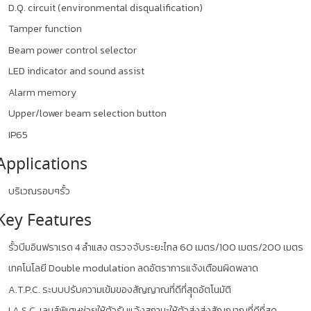
D.Q. circuit (environmental disqualification)
Tamper function
Beam power control selector
LED indicator and sound assist
Alarm memory
Upper/lower beam selection button
IP65
Applications
บริเวณรอบๆรั้ว
Key Features
รั้วบีมอินฟราเรด 4 ลำแสง ตรวจจับระยะไกล 60 เมตร/100 เมตร/200 เมตร
เทคโนโลยี Double modulation ลดอัตราการแจ้งเตือนผิดพลาด
A.T.P.C. ระบบปรับความเข้มของสัญญาณที่ดีที่สุุดอัตโนมัติ
I.A.S.C. เลนส์พิเศษช่วยให้ตัวรับแจ้งสถานะให้ตัวส่งส่งสัญญาณที่ดีที่สุด