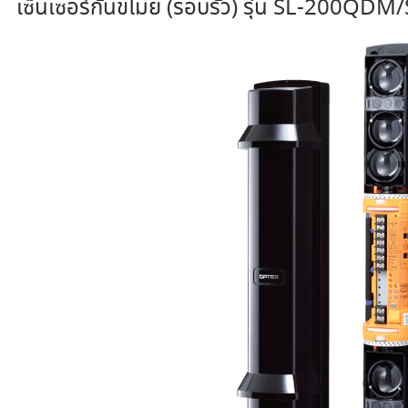
เซ็นเซอร์กันขโมย (รอบรั้ว) รุ่น SL-20