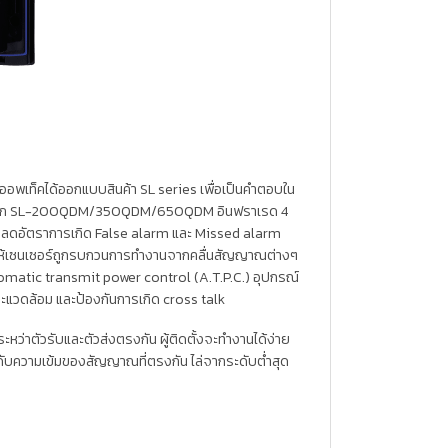
ล ออพเท็คได้ออกแบบสินค้า SL series เพื่อเป็นคำตอบใน
ู้บุกรุก SL-200QDM/350QDM/650QDM อินฟราเรด 4
าย ลดอัตราการเกิด False alarm และ Missed alarm
ไม่ให้เซนเซอร์ถูกรบกวนการทำงานจากคลื่นสัญญาณต่างๆ
omatic transmit power control (A.T.P.C.) อุปกรณ์
ะแวดล้อม และป้องกันการเกิด cross talk
ะหว่าตัวรับและตัวส่งตรงกัน ผู้ติดตั้งจะทำงานได้ง่าย
ดับความเข้มของสัญญาณที่ตรงกัน ไล่จากระดับต่ำสุด