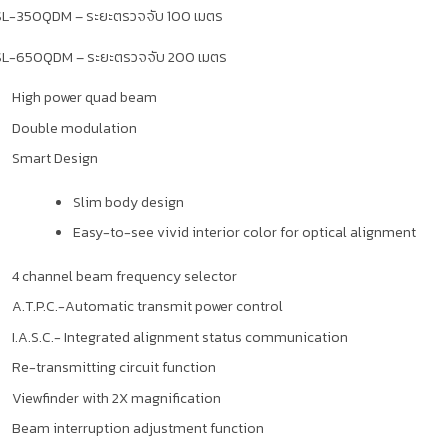
SL-350QDM
– ระยะตรวจจับ 100 เมตร
SL-650QDM
– ระยะตรวจจับ 200 เมตร
High power quad beam
Double modulation
Smart Design
Slim body design
Easy-to-see vivid interior color for optical alignment
4 channel beam frequency selector
A.T.P.C.-Automatic transmit power control
I.A.S.C.- Integrated alignment status communication
Re-transmitting circuit function
Viewfinder with 2X magnification
Beam interruption adjustment function