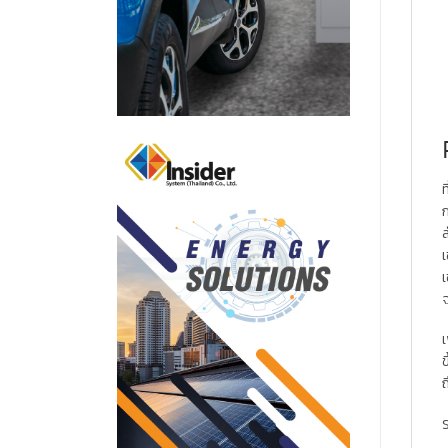
ท
ล
เ
เ
จ
เ
ข
ถ