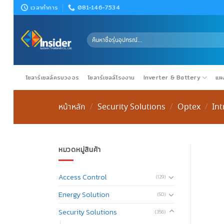
Skip
เวลาทำการ
081-146-7534
to
content
ค้นหา:
โซลาร์เซลล์ครบวงจร
โซลาร์เซลล์โรงงาน
Inverter & Battery
แผง
หน้าหลัก
Security Solutions
Optex
In
/
/
/
หมวดหมู่สินค้า
Access Control
(129)
Energy Solution
(50)
Security Solutions
(356)