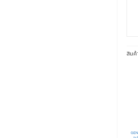
สินค้
INTRUSION ALARM
INTRUSION ALARM
ปุ่มขอความช่วยเหลือฉุกเฉิน
GENIO ST (IP+PSTN) OPTEX
GEN
สำหรับระบบ GENIO | PB-15-
แผงควบคุมระบบหลัก
อุ