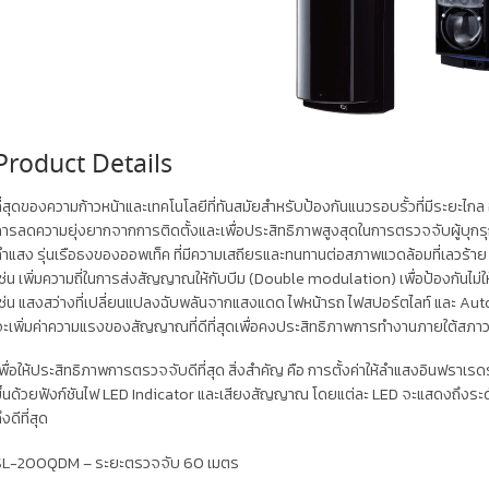
Product Details
ี่สุดของความก้าวหน้าและเทคโนโลยีที่ทันสมัยสำหรับป้องกันแนวรอบรั้วที่มีระยะไก
การลดความยุ่งยากจากการติดตั้งและเพื่อประสิทธิภาพสูงสุดในการตรวจจับผ
ำแสง รุ่นเรือธงของออพเท็ค ที่มีความเสถียรและทนทานต่อสภาพแวดล้อมที่เลวร้
ช่น เพิ่มความถี่ในการส่งสัญญาณให้กับบีม (Double modulation) เพื่อป้องกัน
ช่น แสงสว่างที่เปลี่ยนแปลงฉับพลันจากแสงแดด ไฟหน้ารถ ไฟสปอร์ตไลท์ และ Aut
ะเพิ่มค่าความแรงของสัญญาณที่ดีที่สุดเพื่อคงประสิทธิภาพการทำงานภายใต้สภาว
พื่อให้ประสิทธิภาพการตรวจจับดีที่สุด สิ่งสำคัญ คือ การตั้งค่าให้ลำแสงอินฟราเรดร
ึ้นด้วยฟังก์ชันไฟ LED Indicator และเสียงสัญญาณ โดยแต่ละ LED จะแสดงถึงระ
ึงดีที่สุด
SL-200QDM
– ระยะตรวจจับ 60 เมตร