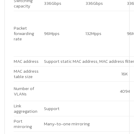
Switching
336Gbps
336Gbps
33
capacity
Packet
forwarding
96Mpps
132Mpps
96
rate
MAC address
Support static MAC address, MAC address filte
MAC address
16K
table size
Number of
4094
VLANs
Link
Support
aggregation
Port
Many-to-one mirroring
mirroring