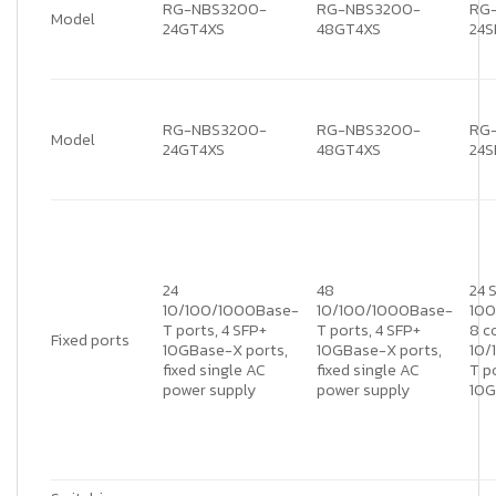
RG-NBS3200-
RG-NBS3200-
RG
Model
24GT4XS
48GT4XS
24S
RG-NBS3200-
RG-NBS3200-
RG
Model
24GT4XS
48GT4XS
24S
24
48
24 
10/100/1000Base-
10/100/1000Base-
100
T ports, 4 SFP+
T ports, 4 SFP+
8 
Fixed ports
10GBase-X ports,
10GBase-X ports,
10/
fixed single AC
fixed single AC
T p
power supply
power supply
10G