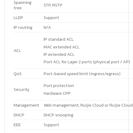
Spanning
STP, RSTP
tree
LLDP
Support
IP routing
N/A
IP standard ACL
MAC extended ACL
ACL
IP extended ACL
Port ACL for Layer 2 ports (physical port / AP)
QoS
Port-based speed limit (ingress/egress)
Port protection
Security
Hardware CPP
Management
Web management, Ruijie Cloud or Ruijie Clo
DHCP
DHCP snooping
EEE
Support