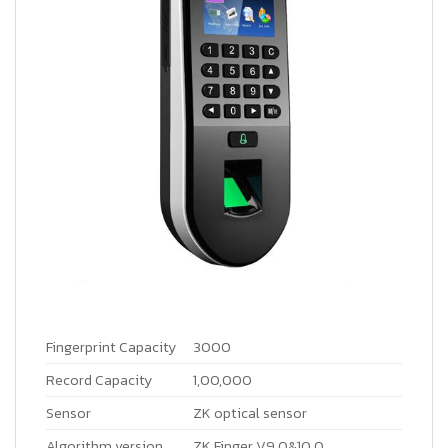
Fingerprint Capacity
3000
Record Capacity
1,00,000
Sensor
ZK optical sensor
Algorithm version
ZK Finger V9.0&10.0