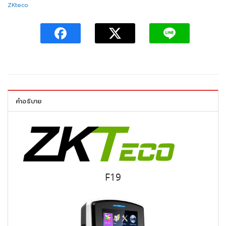
ZKteco
คำอธิบาย
F19