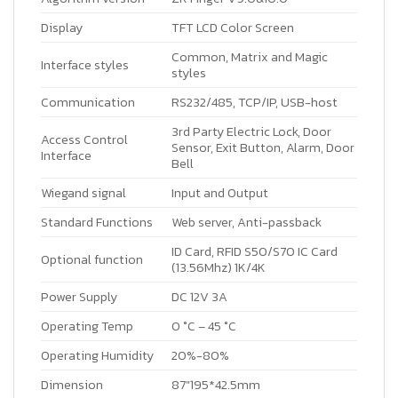
Display
TFT LCD Color Screen
Common, Matrix and Magic
Interface styles
styles
Communication
RS232/485, TCP/IP, USB-host
3rd Party Electric Lock, Door
Access Control
Sensor, Exit Button, Alarm, Door
Interface
Bell
Wiegand signal
Input and Output
Standard Functions
Web server, Anti-passback
ID Card,
RFID S50/S70 IC Card
Optional function
(13.56Mhz) 1K/4K
Power Supply
DC 12V 3A
Operating Temp
0 °C – 45 °C
Operating Humidity
20%-80%
Dimension
87″195*42.5mm