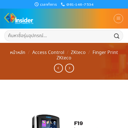
Skip
เวลาทำการ
081-146-7534
to
content
ค้นหา:
หน้าหลัก
/
Access Control
/
ZKteco
/
Finger Print
ZKteco