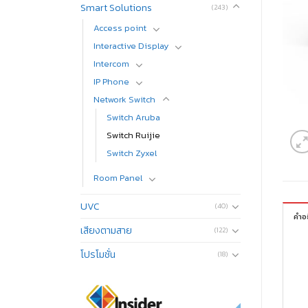
Smart Solutions
(243)
Access​ point
Interactive Display
Intercom
IP Phone
Network Switch
Switch Aruba
Switch Ruijie
Switch Zyxel
Room Panel
UVC
(40)
คำอ
เสียงตามสาย
(122)
โปรโมชั่น
(18)