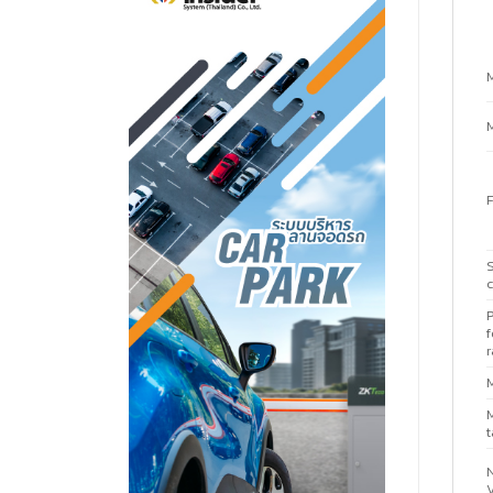
F
S
c
P
f
r
t