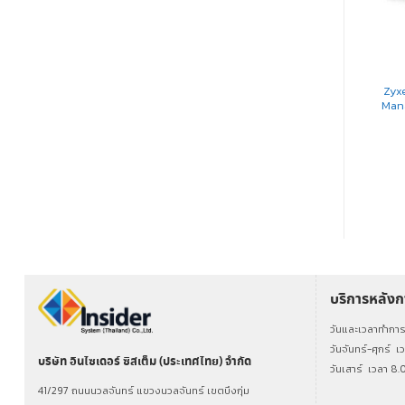
NETWORK SWITCH
NETWORK SWITCH
Zyxel GS1920-24HPv2 Smart
Zyxel GS1300-26HP
Zyx
Managed PoE Switch 24 Port
Unmanaged Gigabit POE
Man
Switch 24 Port POE 802.3at
250W
อ่านเพิ่ม
อ่านเพิ่ม
บริการหลัง
วันและเวลาทำกา
วันจันทร์-ศุกร์
เ
บริษัท อินไซเดอร์ ซิสเต็ม (ประเทศไทย) จำกัด
วันเสาร์
เวลา 8.
41/297 ถนนนวลจันทร์ แขวงนวลจันทร์ เขตบึงกุ่ม