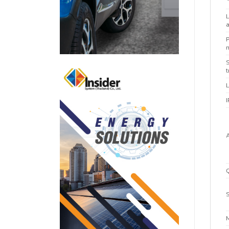
L
a
P
m
t
I
S