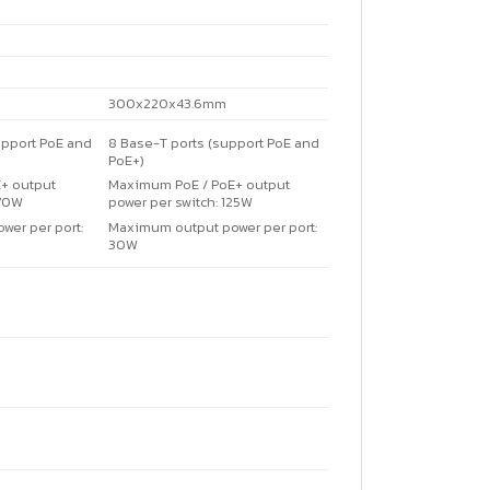
300x220x43.6mm
upport PoE and
8 Base-T ports (support PoE and
PoE+)
+ output
Maximum PoE / PoE+ output
370W
power per switch: 125W
er per port:
Maximum output power per port:
30W