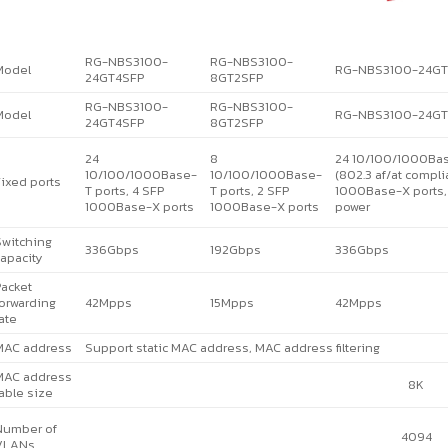
RG-NBS3100-
RG-NBS3100-
Model
RG-NBS3100-24GT
24GT4SFP
8GT2SFP
RG-NBS3100-
RG-NBS3100-
Model
RG-NBS3100-24GT
24GT4SFP
8GT2SFP
24
8
24 10/100/1000Bas
10/100/1000Base-
10/100/1000Base-
(802.3 af/at compli
ixed ports
T ports, 4 SFP
T ports, 2 SFP
1000Base-X ports
1000Base-X ports
1000Base-X ports
power
witching
336Gbps
192Gbps
336Gbps
apacity
acket
orwarding
42Mpps
15Mpps
42Mpps
ate
MAC address
Support static MAC address, MAC address filtering
MAC address
8K
able size
Number of
4094
VLANs