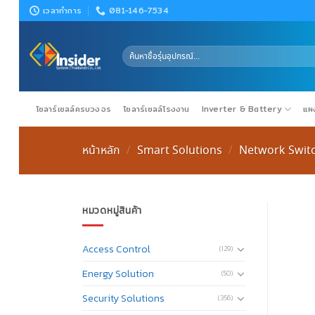
Skip
เวลาทำการ
081-146-7534
to
content
ค้นหา:
โซลาร์เซลล์ครบวงจร
โซลาร์เซลล์โรงงาน
Inverter & Battery
แผง
หน้าหลัก
Smart Solutions
Network Swit
/
/
หมวดหมู่สินค้า
Access Control
(129)
Energy Solution
(50)
Security Solutions
(356)