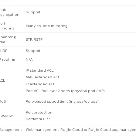
ink
Support
ggregation
ort
Many-to-one mirroring
irroring
Spanning
STP, RSTP
ree
LLDP
Support
P routing
N/A
IP standard ACL
MAC extended ACL
ACL
IP extended ACL
Port ACL for Layer 2 ports (physical port / AP)
QoS
Port-based speed limit (ingress/egress)
Port protection
ecurity
Hardware CPP
Management
Web management, Ruijie Cloud or Ruijie Cloud app manage