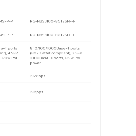
4SFP-P
RG-NBS3100-8GT2SFP-P
4SFP-P
RG-NBS3100-8GT2SFP-P
e-T ports
8 10/100/1000Base-T ports
ant), 4 SFP
(802.3 af/at compliant), 2 SFP
, 370W PoE
1000Base-X ports, 125W PoE
power
192Gbps
15Mpps