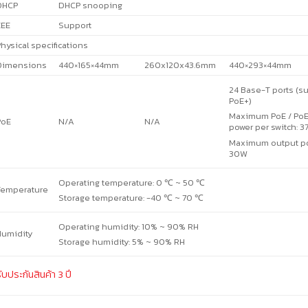
DHCP
DHCP snooping
EEE
Support
hysical specifications
Dimensions
440×165×44mm
260x120x43.6mm
440×293×44mm
24 Base-T ports (s
PoE+)
Maximum PoE / PoE
PoE
N/A
N/A
power per switch: 
Maximum output pow
30W
Operating temperature: 0 ℃ ~ 50 ℃
Temperature
Storage temperature: -40 ℃ ~ 70 ℃
Operating humidity: 10% ~ 90% RH
Humidity
Storage humidity: 5% ~ 90% RH
ับประกันสินค้า 3 ปี