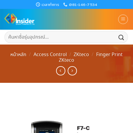
Skip
เวลาทำการ
081-146-7534
to
content
ค้นหา:
หน้าหลัก
/
Access Control
/
ZKteco
/
Finger Print
ZKteco