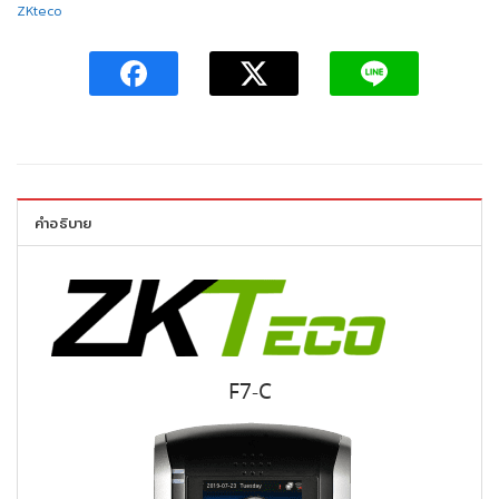
ZKteco
คำอธิบาย
F7-C