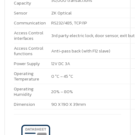
50,000 transactions
Capacity
Sensor
ZK Optical
Communication
RS232/485, TCP/IP
Access Control
3rd party electric lock, door sensor, exit b
interfaces
Access Control
Anti-pass back (with F12 slave)
functions
Power Supply
12V DC 3A
Operating
0 °C – 45 °C
Temperature
Operating
20% – 80%
Humidity
Dimension
90 X 190 X 39mm