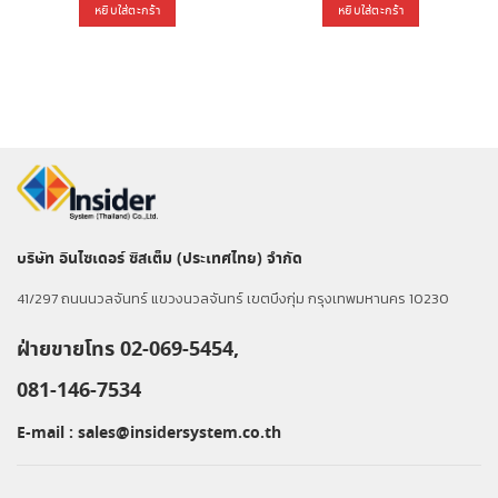
was:
is:
was:
is:
หยิบใส่ตะกร้า
หยิบใส่ตะกร้า
0.00.
฿11,700.00.
฿8,320.00.
฿2,660.00.
฿2,160
บริษัท อินไซเดอร์ ซิสเต็ม (ประเทศไทย) จำกัด
41/297 ถนนนวลจันทร์ แขวงนวลจันทร์ เขตบึงกุ่ม กรุงเทพมหานคร 10230
ฝ่ายขายโทร 02-069-5454,
081-146-7534
E-mail :
sales@insidersystem.co.th