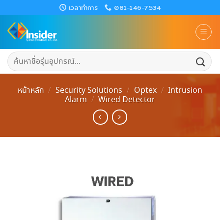
Skip
เวลาทำการ
081-146-7534
to
content
ค้นหา:
หน้าหลัก
/
Security Solutions
/
Optex
/
Intrusion
Alarm
/
Wired Detector