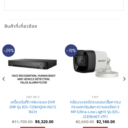
สินค้าที่เกี่ยวข้อง
-29%
-19%
2MP 16CH
5 MP
เครื่องบันทึก Hikvision DVR
กล้องวงจรปิดระบบอนาล็อค ทรง
2MP รุ่น IDS-7216HQHI-M2/S
กระบอก/Bullet ความละเอียด 5
16CH
MP (Ultra-Low Light) รุ่น (DS-
2CE16H8T-ITF)
nt
Original
Current
Original
Curren
฿
11,700.00
฿
8,320.00
฿
2,660.00
฿
2,160.00
price
price
price
price