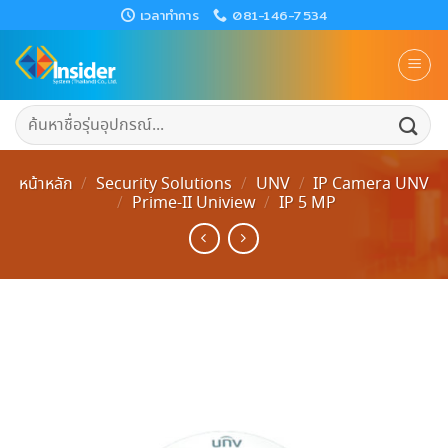
Skip
เวลาทำการ
081-146-7534
to
content
ค้นหา:
หน้าหลัก
/
Security Solutions
/
UNV
/
IP Camera UNV
/
Prime-II Uniview
/
IP 5 MP