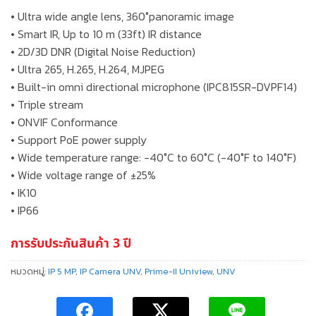
• Ultra wide angle lens, 360°panoramic image
• Smart IR, Up to 10 m (33ft) IR distance
• 2D/3D DNR (Digital Noise Reduction)
• Ultra 265, H.265, H.264, MJPEG
• Built-in omni directional microphone (IPC815SR-DVPF14)
• Triple stream
• ONVIF Conformance
• Support PoE power supply
• Wide temperature range: -40°C to 60°C (-40°F to 140°F)
• Wide voltage range of ±25%
• IK10
• IP66
การรับประกันสินค้า 3 ปี
หมวดหมู่:
IP 5 MP
,
IP Camera UNV
,
Prime-II Uniview
,
UNV