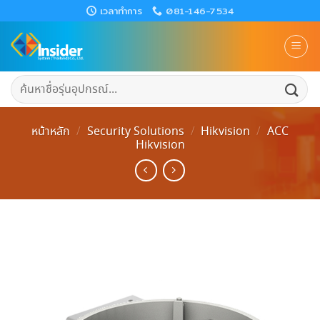
Skip
เวลาทำการ
081-146-7534
to
content
ค้นหา:
หน้าหลัก
/
Security Solutions
/
Hikvision
/
ACC
Hikvision