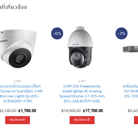
าที่เกี่ยวข้อง
-6%
-3%
2 MP
2 MP
้องวงจรปิดระบบอนาล็อค
2 MP 25X Powered by
เครื่องบ
 Turret ความละเอียด 2 MP
DarkFighter IR Analog
TVI DVR 
ltra Low Light) รุ่น (DS-
Speed Dome 2.7-13.5 mm
DS-720
2CE56D8T-IT3F)
(DS-2AE4225TI-D(E)
Original
Current
Original
Current
฿
2,180.00
฿
1,760.00
฿
18,900.00
฿
17,700.00
฿
5,42
price
price
price
price
was:
is:
was:
is:
หยิบใส่ตะกร้า
หยิบใส่ตะกร้า
฿2,180.00.
฿1,760.00.
฿18,900.00.
฿17,700.00.