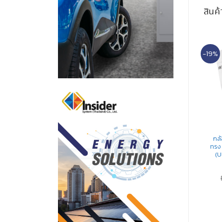
สินค้
19%
-19%
-19%
2 MP
2 MP
กล้องวงจรปิดระบบอนาล็อค
กล้องวงจรปิดระบบอนาล็อค
กล
ทรงโดม/Dome ความละเอียด 2
ทรงกระบอก/Bullet ความ
ทรง
MP (Ultra Low Light) รุ่น (DS-
ละเอียด 2 MP (Ultra-Low
(U
2CE56D8T-VPITF)
Light) (POC) รุ่น (DS-
2CE16D8T-(A)IT3ZE)
Original
Current
Original
Current
฿
2,180.00
฿
1,760.00
฿
3,840.00
฿
3,100.00
price
price
price
price
was:
is:
was:
is:
หยิบใส่ตะกร้า
หยิบใส่ตะกร้า
฿2,180.00.
฿1,760.00.
฿3,840.00.
฿3,100.00.