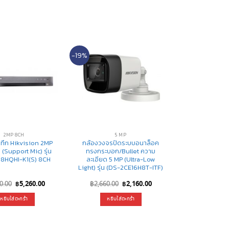
-19%
2MP 8CH
5 MP
ันทึก Hikvision 2MP
กล้องวงจรปิดระบบอนาล็อค
(Support Mic) รุ่น
ทรงกระบอก/Bullet ความ
8HQHI-K1(S) 8CH
ละเอียด 5 MP (Ultra-Low
Light) รุ่น (DS-2CE16H8T-ITF)
Original
Current
Original
Current
0.00
฿
5,260.00
฿
2,660.00
฿
2,160.00
price
price
price
price
was:
is:
was:
is:
หยิบใส่ตะกร้า
หยิบใส่ตะกร้า
฿5,420.00.
฿5,260.00.
฿2,660.00.
฿2,160.00.