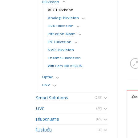
Hikvision
ACC Hikvision
Analog Hikvision
DVR Hikvision
Intrusion Alarm
IPC Hikvision
NVR Hikvision
Thermal Hikvision
Wifi Cam HIKVISION
Optex
UNV
Smart Solutions
คำอ
(243)
UVC
(40)
เสียงตามสาย
(122)
โปรโมชั่น
(18)