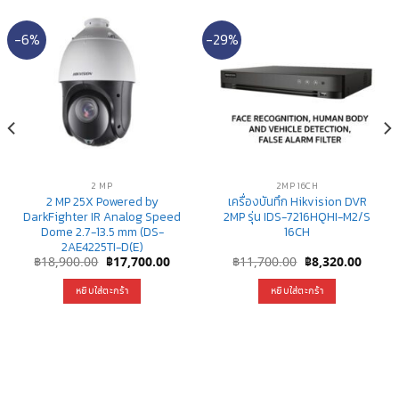
-6%
-29%
2 MP
2MP 16CH
2 MP 25X Powered by
เครื่องบันทึก Hikvision DVR
DarkFighter IR Analog Speed
2MP รุ่น IDS-7216HQHI-M2/S
Dome 2.7-13.5 mm (DS-
16CH
2AE4225TI-D(E)
nt
Original
Current
Original
Curre
฿
18,900.00
฿
17,700.00
฿
11,700.00
฿
8,320.00
price
price
price
price
was:
is:
was:
is:
หยิบใส่ตะกร้า
หยิบใส่ตะกร้า
0.00.
฿18,900.00.
฿17,700.00.
฿11,700.00.
฿8,320