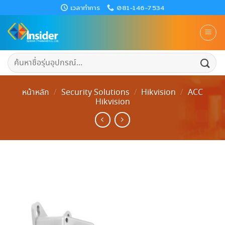
Skip
เวลาทำการ
081-146-7534
to
content
ค้นหา:
หน้าหลัก
/
Security Solutions
/
Hikvision
/
ACC
Hikvision