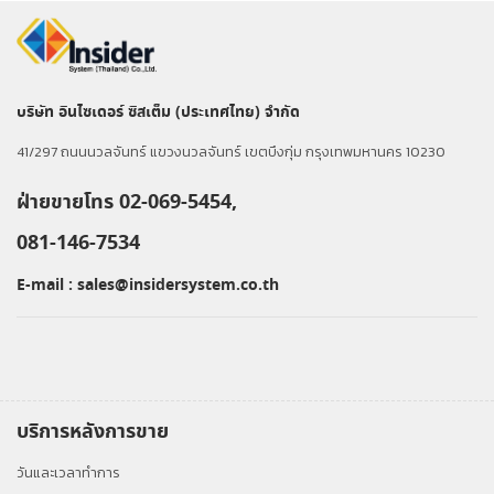
บริษัท อินไซเดอร์ ซิสเต็ม (ประเทศไทย) จำกัด
41/297 ถนนนวลจันทร์ แขวงนวลจันทร์ เขตบึงกุ่ม กรุงเทพมหานคร 10230
ฝ่ายขายโทร 02-069-5454,
081-146-7534
E-mail :
sales@insidersystem.co.th
บริการหลังการขาย
วันและเวลาทำการ